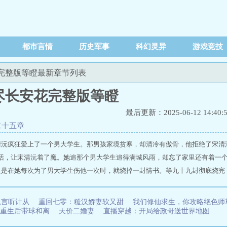
都市言情
历史军事
科幻灵异
游戏竞技
花完整版等瞪最新章节列表
尽长安花完整版等瞪
最后更新：2025-06-12 14:40:
二十五章
清沅疯狂爱上了一个男大学生。那男孩家境贫寒，却清冷有傲骨，他拒绝了宋清
句话，让宋清沅着了魔。她追那个男大学生追得满城风雨，却忘了家里还有着一
只是在她每次为了男大学生伤他一次时，就烧掉一封情书。等九十九封彻底烧完
，是她在他们结婚纪念日放他鸽子，跑去那男孩打工的奶茶店，坐了一整天，就
ww.blxs5.com/book/7604215.html
发烧四十度的他丢在暴雨夜的高速路上，只为急着去陪感冒发烧的男孩。第七十
总言听计从
重回七零：糙汉娇妻软又甜
我们修仙求生，你攻略绝色师
结婚照从客厅取下，换上了那个男孩随手画的涂鸦。 愿你看尽长安花
重生后带球和离
天价二婚妻
直播穿越：开局给政哥送世界地图