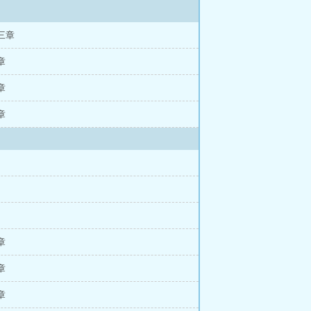
三章
章
章
章
章
章
章