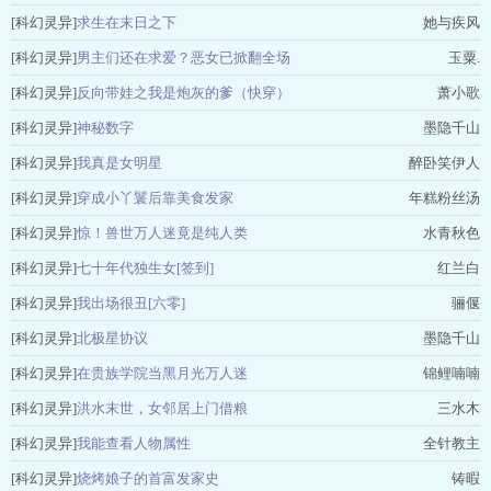
[科幻灵异]
求生在末日之下
她与疾风
[科幻灵异]
男主们还在求爱？恶女已掀翻全场
玉粟.
[科幻灵异]
反向带娃之我是炮灰的爹（快穿）
萧小歌
[科幻灵异]
神秘数字
墨隐千山
[科幻灵异]
我真是女明星
醉卧笑伊人
[科幻灵异]
穿成小丫鬟后靠美食发家
年糕粉丝汤
[科幻灵异]
惊！兽世万人迷竟是纯人类
水青秋色
[科幻灵异]
七十年代独生女[签到]
红兰白
[科幻灵异]
我出场很丑[六零]
骊偃
[科幻灵异]
北极星协议
墨隐千山
[科幻灵异]
在贵族学院当黑月光万人迷
锦鲤喃喃
[科幻灵异]
洪水末世，女邻居上门借粮
三水木
[科幻灵异]
我能查看人物属性
全针教主
[科幻灵异]
烧烤娘子的首富发家史
铸暇