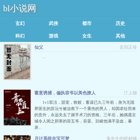
bl小说网
玄幻魔法
武侠修真
都市言情
历史军事
科幻灵异
游戏竞技
女生耽美
其他类型
仙父
言归正传
足迹记录
...
蓄意诱捕，偏执容爷以美色撩人
汀上烟
1v1双洁，甜宠，救赎，蓄谋已久三年前，身为无国
界医生的苏沅兮被迫救下一个重伤的男人，却因牵扯而来
的意外，永远失去了握手术刀的资格。三年后，她偶遇京
城令人闻之胆寒的容五爷，容晏。目睹他满手染血，暴
戾...
月计系统在宝可梦
鬼先生的棺材铺