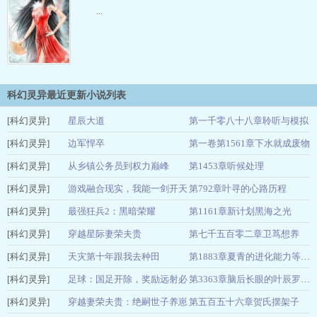
...
科幻灵异最近更新小说列表
[科幻灵异]
星辰大道
第一千零八十八章聆听与模拟
[科幻灵异]
随散飘风
边军悍卒
第一卷第1561章下水就成废物
04-26
[科幻灵异]
木有金箍
从乡镇公务员到权力巅峰
第1453章听候处理
04-26
[科幻灵异]
南方椰湾
游戏融合现实，我能一剑开天
第792章叶寻的心路历程
04-26
[科幻灵异]
相传丶
最强狂兵2：黑暗荣耀
第1161章新计划黑海之光
04-26
[科幻灵异]
烈焰滔滔
穿越星际妻荣夫贵
第七千五百零二章卫茑想养
04-26
[科幻灵异]
一见我珍
天灾第十年跟我去种田
04-26
第1883章夏青的进化能力等级提升
[科幻灵异]
南极蓝
足球：国足开除，奖励远射必
04-26
第3363章脑后长眼的叶辰罗伊斯关键进球
[科幻灵异]
进卡
穿越妻荣夫贵：绝嗣世子养崽
第五百五十六章贺氏摆架子
不正不
04-26