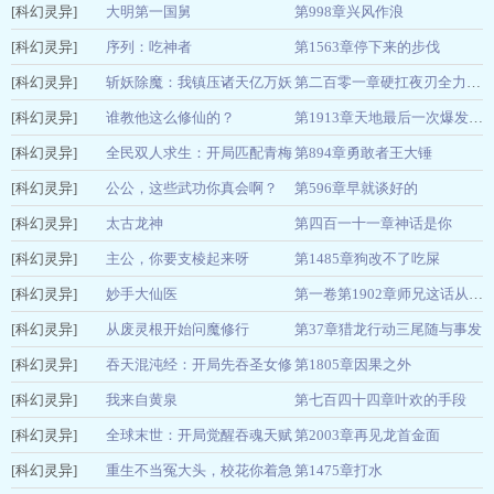
[科幻灵异]
一见我珍
大明第一国舅
第998章兴风作浪
04-25
[科幻灵异]
黑胖的老鼠
序列：吃神者
第1563章停下来的步伐
04-25
[科幻灵异]
不要大脑要小
斩妖除魔：我镇压诸天亿万妖
04-25
第二百零一章硬扛夜刃全力一击
[科幻灵异]
脑
魔
谁教他这么修仙的？
杯中酒
04-25
第1913章天地最后一次爆发性成长
[科幻灵异]
令多情
全民双人求生：开局匹配青梅
第894章勇敢者王大锤
04-25
[科幻灵异]
女神
公公，这些武功你真会啊？
第596章早就谈好的
玩小偶
04-25
[科幻灵异]
绝月清空
太古龙神
第四百一十一章神话是你
04-25
[科幻灵异]
月如火
主公，你要支棱起来呀
第1485章狗改不了吃屎
04-25
[科幻灵异]
中秋月明
妙手大仙医
04-25
第一卷第1902章师兄这话从何说起
[科幻灵异]
金佛
从废灵根开始问魔修行
第37章猎龙行动三尾随与事发
04-24
@qimiaoPNbKx1
[科幻灵异]
手残喵喵酱
吞天混沌经：开局先吞圣女修
第1805章因果之外
04-24
[科幻灵异]
为
我来自黄泉
第七百四十四章叶欢的手段
一阵乱写
04-24
[科幻灵异]
苗棋淼
全球末世：开局觉醒吞魂天赋
第2003章再见龙首金面
04-24
[科幻灵异]
猪柳蛋汉宝
重生不当冤大头，校花你着急
第1475章打水
04-24