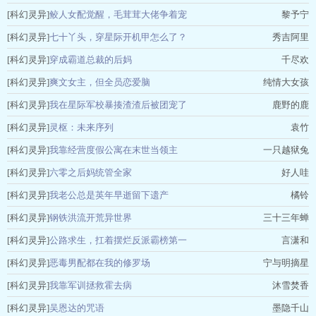
[科幻灵异]
鲛人女配觉醒，毛茸茸大佬争着宠
黎予宁
[科幻灵异]
七十丫头，穿星际开机甲怎么了？
秀吉阿里
[科幻灵异]
穿成霸道总裁的后妈
千尽欢
[科幻灵异]
爽文女主，但全员恋爱脑
纯情大女孩
[科幻灵异]
我在星际军校暴揍渣渣后被团宠了
鹿野的鹿
[科幻灵异]
灵枢：未来序列
袁竹
[科幻灵异]
我靠经营度假公寓在末世当领主
一只越狱兔
[科幻灵异]
六零之后妈统管全家
好人哇
[科幻灵异]
我老公总是英年早逝留下遗产
橘铃
[科幻灵异]
钢铁洪流开荒异世界
三十三年蝉
[科幻灵异]
公路求生，扛着摆烂反派霸榜第一
言潇和
[科幻灵异]
恶毒男配都在我的修罗场
宁与明摘星
[科幻灵异]
我靠军训拯救霍去病
沐雪焚香
[科幻灵异]
吴恩达的咒语
墨隐千山