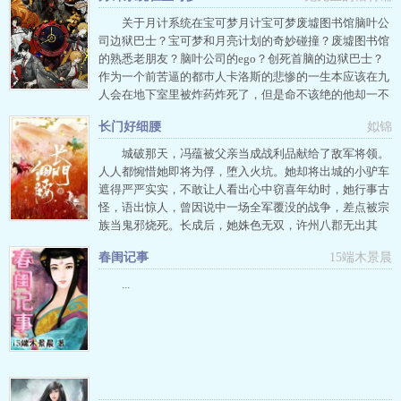
关于月计系统在宝可梦月计宝可梦废墟图书馆脑叶公
司边狱巴士？宝可梦和月亮计划的奇妙碰撞？废墟图书馆
的熟悉老朋友？脑叶公司的ego？创死首脑的边狱巴士？
作为一个前苦逼的都巿人卡洛斯的悲惨的一生本应该在九
人会在地下室里被炸药炸死了，但是命不该绝的他却一不
小心穿越到了宝可梦的世界。什么？你问我为什么月亮伊
长门好细腰
姒锦
布为什么打这么疯？拜托我的月亮伊布只是一个可怜的小
孩子，你看现在在N浮仙子伊布克罗莫太阳伊布面前是
城破那天，冯蕴被父亲当成战利品献给了敌军将领。
多...
人人都惋惜她即将为俘，堕入火坑。她却将出城的小驴车
遮得严严实实，不敢让人看出心中窃喜年幼时，她行事古
怪，语出惊人，曾因说中一场全军覆没的战争，差点被宗
族当鬼邪烧死。长成后，她姝色无双，许州八郡无出其
右，却被夫家拒娶。生逢乱世，礼崩乐坏，一个女俘何去
春闺记事
15端木景晨
何从？不求良人白头到老，但求此生横行霸道。上辈子冯
蕴总被别人渣，这辈子她要先下手为强，将那一个两个
...
的，什么高岭之花衣冠禽兽斯文败类全都渣回来。别人眼
里的冯蕴脑子有问题的疯美人。冯蕴眼里的冯蕴我什么都
知道，我大概是这个世界的神吧？他们眼里的冯蕴她好特
别好奇葩，我好喜欢！本文架空，请勿考据。作者不避
雷，不喜欢请直接X掉，勿告之！...