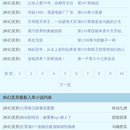
[科幻灵异]
啥？
让你入赘76号，你都升主任
第597章端倪
万芊芊
04-24
[科幻灵异]
了？
华娱1990，我是电影厂厂长
第616章小富婆
山怪与西风
04-24
[科幻灵异]
笑三哈
开局晋升亲王，一念破境大宗
第822章那是金乌族的少主
04-24
[科幻灵异]
师
蒸汽世界的奥秘侦探
路威九天
04-23
第210章技能本质今天开始学科目三了
[科幻灵异]
西贝猫
凤女无双
第1599章与想象不一样
04-23
[科幻灵异]
芯玉姑娘
纳妃百年，从太上皇到仙界老
第559章暗卫营里有咱们的人
04-23
[科幻灵异]
祖
游戏异界？异界游戏！
第一千零六十七章反应
孤山三水
04-22
喝可乐不
04-22
首 页
1
2
3
4
5
6
7
8
9
10
下一页
科幻灵异最新入库小说列表
[科幻灵异]
七零糙汉娇妻甜蜜蜜
铃动九洲
[科幻灵异]
推动剧情后，被重要npc缠上了
甜甜甜菜
[科幻灵异]
生育值0？退婚后被顶级雄性痴缠
乌梅西瓜