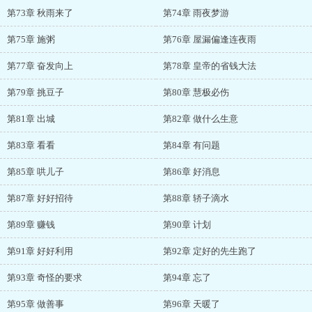
第73章 秋雨来了
第74章 雨夜梦游
第75章 施粥
第76章 屋漏偏逢连夜雨
第77章 奋发向上
第78章 皇帝的省钱大法
第79章 挑豆子
第80章 慧极必伤
第81章 出城
第82章 做什么生意
第83章 看看
第84章 有问题
第85章 哄儿子
第86章 好消息
第87章 好好招待
第88章 轿子滴水
第89章 赚钱
第90章 计划
第91章 好好利用
第92章 定好的先生跑了
第93章 奇怪的要求
第94章 忘了
第95章 做善事
第96章 天暖了