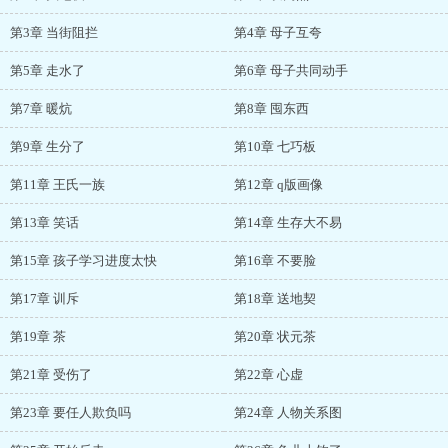
第3章 当街阻拦
第4章 母子互夸
第5章 走水了
第6章 母子共同动手
第7章 暖炕
第8章 囤东西
第9章 生分了
第10章 七巧板
第11章 王氏一族
第12章 q版画像
第13章 笑话
第14章 生存大不易
第15章 孩子学习进度太快
第16章 不要脸
第17章 训斥
第18章 送地契
第19章 茶
第20章 状元茶
第21章 受伤了
第22章 心虚
第23章 要任人欺负吗
第24章 人物关系图