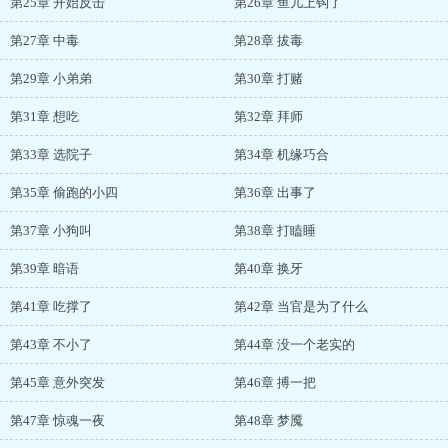
第25章 开始反击
第26章 鱼儿上钩了
第27章 中毒
第28章 拔毒
第29章 小弟弟
第30章 打赌
第31章 想吃
第32章 拜师
第33章 选院子
第34章 机缘巧合
第35章 偷跑的小四
第36章 出事了
第37章 小狗叫
第38章 打瞌睡
第39章 暗语
第40章 换牙
第41章 吃撑了
第42章 当官是为了什么
第43章 不小了
第44章 没一个老实的
第45章 意外突发
第46章 搏一把
第47章 惊魂一夜
第48章 梦魇