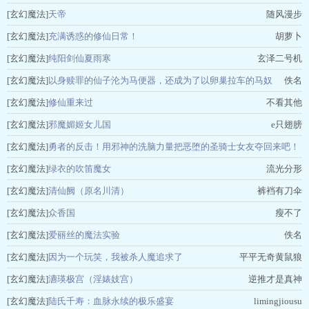
[玄幻魔法]
天帝
随风漫步
[玄幻魔法]
充满诱惑的修仙日常！
胡萝卜
[玄幻魔法]
纯阳剑仙夏雨寒
玄泽二号机
[玄幻魔法]
以身赎罪的仙子沦为马便器，还成为了以卵巢拉车的马奴
佚名
[玄幻魔法]
修仙重来过
不看其他
[玄幻魔法]
邪魔媚姬女儿国
e只翅膀
[玄幻魔法]
勇者的反击！用邪神的洗脑力量把恶堕的圣骑士女友夺回来吧！
[玄幻魔法]
绿衣的吹笛魔女
流光分形
Linky
[玄幻魔法]
清仙阙（原名川清）
裤裆有刀伞
[玄幻魔法]
众香国
瘦不了
[玄幻魔法]
爱丽丝的魔法实验
佚名
[玄幻魔法]
因为一个玩笑，我被杀人魔追求了
平平无奇黄鼠狼
[玄幻魔法]
瀌瑛极宫（淫婊妓宫）
逆推才是真神
[玄幻魔法]
陆氏千寿：血脉永续的极乐盛宴
limingjiousu