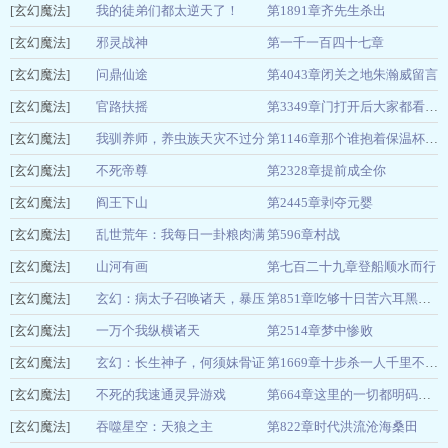
[玄幻魔法]
贪吃的喵
我的徒弟们都太逆天了！
第1891章齐先生杀出
04-26
[玄幻魔法]
炒方便面
邪灵战神
第一千一百四十七章
04-26
[玄幻魔法]
风羽飞扬
问鼎仙途
第4043章闭关之地朱瀚威留言
04-26
[玄幻魔法]
我要哭了啊
官路扶摇
04-26
第3349章门打开后大家都看到了纪检工作人员
[玄幻魔法]
雪路听花
我驯养师，养虫族天灾不过分
04-26
第1146章那个谁抱着保温杯的就是你出来一下
[玄幻魔法]
吧？
不死帝尊
第2328章提前成全你
黄三刀
04-26
[玄幻魔法]
布一二
阎王下山
第2445章剥夺元婴
04-26
[玄幻魔法]
苍月夜
乱世荒年：我每日一卦粮肉满
第596章村战
04-26
[玄幻魔法]
仓！
山河有画
第七百二十九章登船顺水而行
风起于渊
04-26
[玄幻魔法]
墨钟书
玄幻：病太子召唤诸天，暴压
04-26
第851章吃够十日苦六耳黑猴子
[玄幻魔法]
天下
一万个我纵横诸天
第2514章梦中惨败
骑虎仙人
04-26
[玄幻魔法]
正经沧月
玄幻：长生神子，何须妹骨证
04-26
第1669章十步杀一人千里不留行
[玄幻魔法]
道！
不死的我速通灵异游戏
炒麦片
04-26
第664章这里的一切都明码标价
[玄幻魔法]
去码头整点儿
吞噬星空：天狼之主
第822章时代洪流沧海桑田
04-25