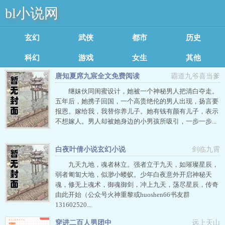
bl小说网
玄幻魔法
武侠修真
都市言情
历史军事
科幻灵异
游戏竞技
女生耽美
其他类型
唐知夏席九宸全文免费阅读
霸道九爷喜当爹
足迹记录
继妹伙同闺蜜设计，她被一个神秘男人把清白夺走。
五年后，她携子回国，一个高贵绝伦的男人出现，扬言要
报恩。嫁给我，我替你养儿子。她有钱有颜有儿子，表示
不想嫁人。男人却被她身边的小男孩所吸引，一步一步...
白夜叶倩小说玄幻小说
剑临九霄
九天九地，魂者林立。强者立于九天，如璀璨星辰，
弱者匍匐大地，似渺小蝼蚁。少年白夜意外开启神秘天
魂，修无上魂术，御魂御剑，冲上九天，荡尽星辰，传奇
由此开始（公众号火神重黎或huoshen66书友群
131602520...
穿进二百人男团中
远上天山