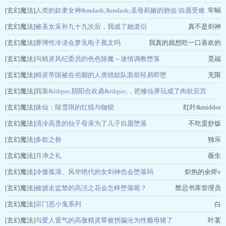
[玄幻魔法]
人类的奴隶女神&mdash;&mdash;圣母莉娅的胁迫/自愿受难
牢蜗
[玄幻魔法]
被圣女采补九十九次后，我成了她道侣
真不是剑神
[玄幻魔法]
赛博性冷淡会梦见电子凰文吗
我真的就想吃一口喜欢的
[玄幻魔法]
与精灵风纪委员的色色除魔～迷情调教堕落
觅福
[玄幻魔法]
精灵帝国被在劣鄙的人类猎奴队面前轻易即堕
无限
[玄幻魔法]
我靠&ldquo;阴阳合欢鼎&rdquo;，把修仙界玩成了肉欲后宫
[玄幻魔法]
诛仙：陆雪琪的红线与枷锁
红叶&middot
小怪兽
[玄幻魔法]
清冷高贵的仙子母亲为了儿子自愿堕落
不吃蛋炒饭
[玄幻魔法]
多欲之咎
独乐
[玄幻魔法]
月净之礼
薇生
[玄幻魔法]
冷傲孤清、风华绝代的女剑神也会堕落吗
炽热的余烬v
[玄幻魔法]
被掳走监禁的高洁之花会怎样堕落呢？
禁忌书库管理员
[玄幻魔法]
宗门恶小鬼系列
白
[玄幻魔法]
与爱人置气的高傲精灵翠被拐骗沦为性瘾母猪了
叶茗