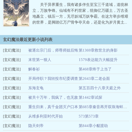
关于异界重生，我有诸多伴生至宝三千道域，道统林
立，万族争锋。仙域有不朽世家，统御亿万疆土，万古圣
地矗立，镇压一方，无尽妖域万妖争霸。在这方举步维艰
的世界，是脚踏亿万尸骨争夺天命，还是化为岁月黄土...
玄幻魔法最近更新小说列表
[玄幻魔法]
被逐出宗门后，师尊师姐后悔
第1369章救世主的身影
[玄幻魔法]
终生
末世第一狠人
1579表达能力大幅提升
尊者朽
04-26
[玄幻魔法]
差不多了
解春衫
第468章终于上当了
04-26
[玄幻魔法]
随山月
开局停职？我转投市纪委调查
第2643章二老会面
04-26
[玄幻魔法]
组
东海玄龟
第五百四十八章天庭之外
江门二爷
04-26
[玄幻魔法]
一是我是
被关十万年，我疯了，也无敌
第1442章试探
04-26
[玄幻魔法]
了
重生归来，真千金团灭户口本
一条幺鸡
04-26
第685章秦音再开双珠海蚌评级直接9S
[玄幻魔法]
绵绵心
从维多利亚时代开始
573第573章
04-26
[玄幻魔法]
东北喵
隐天剑帝
第844章小貂渡劫
04-26