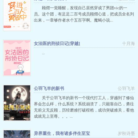
顾熠一觉睡醒，发现自己居然穿成了男团vic的一
员。这个团，有足足二百号成员顾熠心道，把成员全名列
出来，一章够作者水个五百字啊。魔蝎小说...
女法医的刑侦日记[穿越]
十月海
...
公羽飞羊的新书
公羽飞羊
关于公羽飞羊的新书一个现代打工人，穿越到了修仙
界会怎么样，什么系统？系统崩溃了，只能靠自己，勇往
无前义无反顾，历经磨难打破桎梏，成功突破难关，看他
成就无上至尊。。。...
异界重生，我有诸多伴生至宝
岁秋诗墨