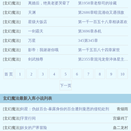
[玄幻魔法]
青橙乐乐水
薯条
离婚后，绝美老婆哭晕了
第1958章老祭司的珍藏
04-25
[玄幻魔法]
爱吃红番茄
天渊
第2686章暗流涌动又遇强敌
04-25
[玄幻魔法]
沐潇三生
星级大饭店
第一千一百五十八章相谈甚欢
04-25
[玄幻魔法]
会做菜的猫
一剑霸天
第3696章杀机
04-25
[玄幻魔法]
永夜星河
万星
345第345章
04-25
[玄幻魔法]
梦溪石
影帝：我谢谢你哦
第一千五百八十四章家世
04-25
[玄幻魔法]
翻滚的肚皮
剑武独尊
04-25
第2355章混沌龙骨淬体星主龙纹初成
一丝凉意
04-25
首 页
1
2
3
4
5
6
7
8
9
10
下一页
玄幻魔法最新入库小说列表
[玄幻魔法]
剑星：伪妓百合-暴露身份的百合遭到曼恩的侵犯处刑
青烟雨
[玄幻魔法]
字里行间
宫爆鸡丁
[玄幻魔法]
妖女的尸界冒险
蛊二龙村