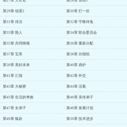
第27章 大长老
第28章 雷劫1
第29章 劫雷2
第30章 打一仗
第31章 传法
第32章 守株待兔
第33章 熟人
第34章 联合委员会
第35章 共同纲领
第36章 重新分配
第37章 宝库
第38章 办报纸
第39章 美好未来
第40章 鼎炉
第41章 汇报
第42章 外交
第43章 大秘密
第44章 活着
第45章 生活的考验
第46章 亲传弟子
第47章 女弟子
第48章 发展计划
第49章 狐妖
第50章 技术进步