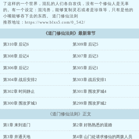
了这样的一个世界，混乱的人们各自攻伐，没有一个修仙人是无辜
的。有一个设定：混沌兽，能够复制灵石或者是珍珠等，只有是他的
小嘴能够吞下去的东西。 道门修仙法则
推荐地址：https://www.blxs5.com/0_542/
《道门修仙法则》最新章节
第310章 后记6
第309章 后记5
第308章 后记4
第307章 后记3
第306章 后记2
第305章 后记1
第304章 战后安排2
第303章 战后安排1
第302章 时间静止
第301章 围攻罗城4
第300章 围攻罗城3
第299章 围攻罗城2
《道门修仙法则》正文
第1章 来到道门
第2章 好熟熟悉的退婚
第3章 井通天地
第4章 山门处请求修仙的两拨人员