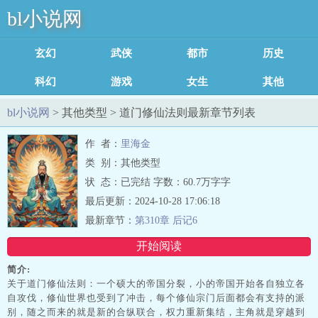
bl小说网
玄幻魔法
武侠修真
都市言情
历史军事
科幻灵异
游戏竞技
女生耽美
其他类型
足迹记录
bl小说网
> 其他类型 > 道门修仙法则最新章节列表
作 者：
里海金
类 别：其他类型
状 态：已完结 字数：60.7万字字
最后更新：2024-10-28 17:06:18
最新章节：
第310章 后记6
开始阅读
简介:
关于道门修仙法则：一个硕大的帝国分裂，小的帝国开始各自独立各
自攻伐，修仙世界也受到了冲击，每个修仙宗门后面都会有支持的派
别，随之而来的就是新的合纵联合，权力重新集结，主角就是穿越到