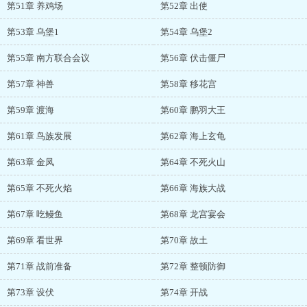
第51章 养鸡场
第52章 出使
第53章 乌堡1
第54章 乌堡2
第55章 南方联合会议
第56章 伏击僵尸
第57章 神兽
第58章 移花宫
第59章 渡海
第60章 鹏羽大王
第61章 鸟族发展
第62章 海上玄龟
第63章 金凤
第64章 不死火山
第65章 不死火焰
第66章 海族大战
第67章 吃鳗鱼
第68章 龙宫宴会
第69章 看世界
第70章 故土
第71章 战前准备
第72章 整顿防御
第73章 设伏
第74章 开战