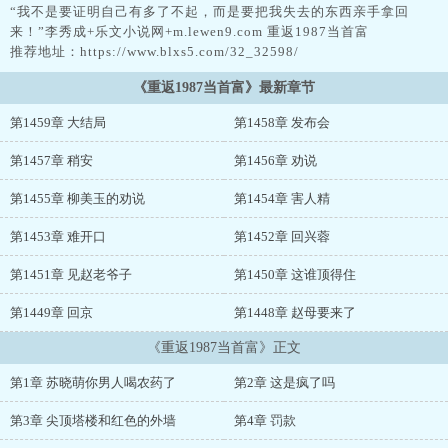
“我不是要证明自己有多了不起，而是要把我失去的东西亲手拿回
来！”李秀成+乐文小说网+m.lewen9.com 重返1987当首富
推荐地址：https://www.blxs5.com/32_32598/
《重返1987当首富》最新章节
第1459章 大结局
第1458章 发布会
第1457章 稍安
第1456章 劝说
第1455章 柳美玉的劝说
第1454章 害人精
第1453章 难开口
第1452章 回兴蓉
第1451章 见赵老爷子
第1450章 这谁顶得住
第1449章 回京
第1448章 赵母要来了
《重返1987当首富》正文
第1章 苏晓萌你男人喝农药了
第2章 这是疯了吗
第3章 尖顶塔楼和红色的外墙
第4章 罚款