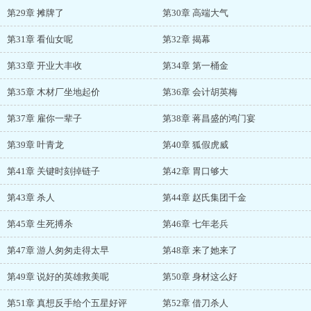
第29章 摊牌了
第30章 高端大气
第31章 看仙女呢
第32章 揭幕
第33章 开业大丰收
第34章 第一桶金
第35章 木材厂坐地起价
第36章 会计胡英梅
第37章 雇你一辈子
第38章 蒋昌盛的鸿门宴
第39章 叶青龙
第40章 狐假虎威
第41章 关键时刻掉链子
第42章 胃口够大
第43章 杀人
第44章 赵氏集团千金
第45章 生死搏杀
第46章 七年老兵
第47章 游人匆匆走得太早
第48章 来了她来了
第49章 说好的英雄救美呢
第50章 身材这么好
第51章 真想反手给个五星好评
第52章 借刀杀人