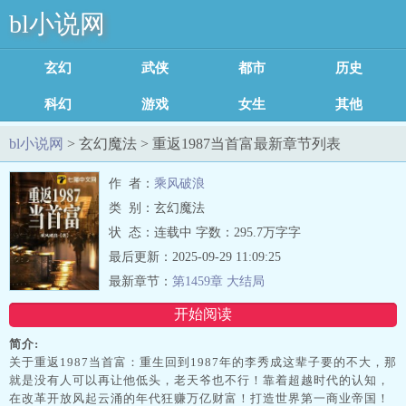
bl小说网
玄幻魔法
武侠修真
都市言情
历史军事
科幻灵异
游戏竞技
女生耽美
其他类型
足迹记录
bl小说网
> 玄幻魔法 > 重返1987当首富最新章节列表
作 者：
乘风破浪
类 别：玄幻魔法
状 态：连载中 字数：295.7万字字
最后更新：2025-09-29 11:09:25
最新章节：
第1459章 大结局
开始阅读
简介:
关于重返1987当首富：重生回到1987年的李秀成这辈子要的不大，那
就是没有人可以再让他低头，老天爷也不行！靠着超越时代的认知，
在改革开放风起云涌的年代狂赚万亿财富！打造世界第一商业帝国！