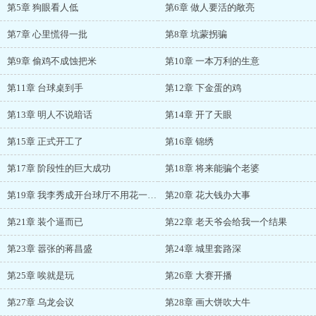
第5章 狗眼看人低
第6章 做人要活的敞亮
第7章 心里慌得一批
第8章 坑蒙拐骗
第9章 偷鸡不成蚀把米
第10章 一本万利的生意
第11章 台球桌到手
第12章 下金蛋的鸡
第13章 明人不说暗话
第14章 开了天眼
第15章 正式开工了
第16章 锦绣
第17章 阶段性的巨大成功
第18章 将来能骗个老婆
第19章 我李秀成开台球厅不用花一分钱
第20章 花大钱办大事
第21章 装个逼而已
第22章 老天爷会给我一个结果
第23章 嚣张的蒋昌盛
第24章 城里套路深
第25章 唉就是玩
第26章 大赛开播
第27章 乌龙会议
第28章 画大饼吹大牛