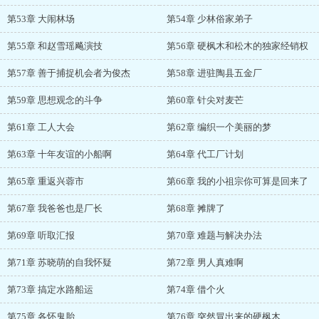
第53章 大闹林场
第54章 少林俗家弟子
第55章 和赵雪瑶飚演技
第56章 硬枫木和松木的独家经销权
第57章 善于捕捉机会者为俊杰
第58章 进驻陶县五金厂
第59章 思想观念的斗争
第60章 针尖对麦芒
第61章 工人大会
第62章 编织一个美丽的梦
第63章 十年友谊的小船啊
第64章 代工厂计划
第65章 重返兴蓉市
第66章 我的小祖宗你可算是回来了
第67章 我爸爸也是厂长
第68章 摊牌了
第69章 听取汇报
第70章 难题与解决办法
第71章 苏晓萌的自我怀疑
第72章 男人真难啊
第73章 搞定水路船运
第74章 借个火
第75章 各怀鬼胎
第76章 突然冒出来的硬枫木