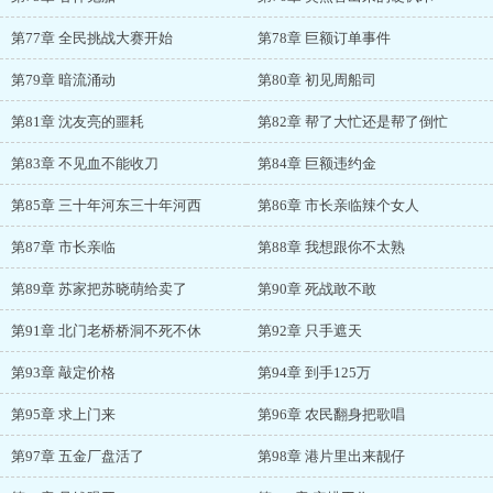
第77章 全民挑战大赛开始
第78章 巨额订单事件
第79章 暗流涌动
第80章 初见周船司
第81章 沈友亮的噩耗
第82章 帮了大忙还是帮了倒忙
第83章 不见血不能收刀
第84章 巨额违约金
第85章 三十年河东三十年河西
第86章 市长亲临辣个女人
第87章 市长亲临
第88章 我想跟你不太熟
第89章 苏家把苏晓萌给卖了
第90章 死战敢不敢
第91章 北门老桥桥洞不死不休
第92章 只手遮天
第93章 敲定价格
第94章 到手125万
第95章 求上门来
第96章 农民翻身把歌唱
第97章 五金厂盘活了
第98章 港片里出来靓仔