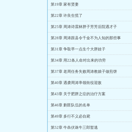
第19章 家有贤妻
第22章 许良生慌了
第25章 周涛诗震林胖子芳芳后院遇才子
第28章 周涛跟县令千金不为人知的那些事
第31章 争取早一点生个大胖娃子
第34章 用22条人命对出来的功劳
第37章 老周任务失败周涛教娘子做煎饼
第40章 遇袭周涛率领衙役迎敌
第43章 关于肥胖之症的治疗方案
第46章 剿匪队伍的名单
第49章 多行不义必自毙
第52章 牛犇伏诛牛三郎暂逃