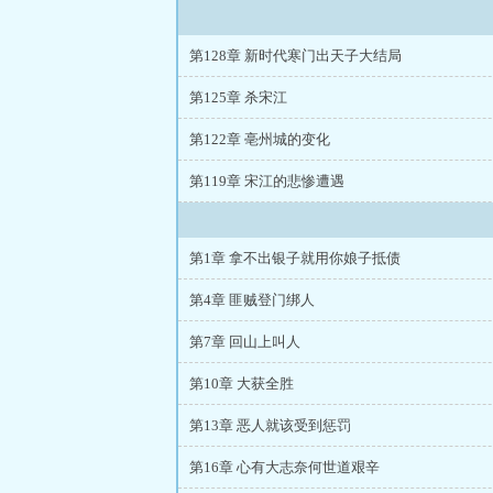
第128章 新时代寒门出天子大结局
第125章 杀宋江
第122章 亳州城的变化
第119章 宋江的悲惨遭遇
第1章 拿不出银子就用你娘子抵债
第4章 匪贼登门绑人
第7章 回山上叫人
第10章 大获全胜
第13章 恶人就该受到惩罚
第16章 心有大志奈何世道艰辛