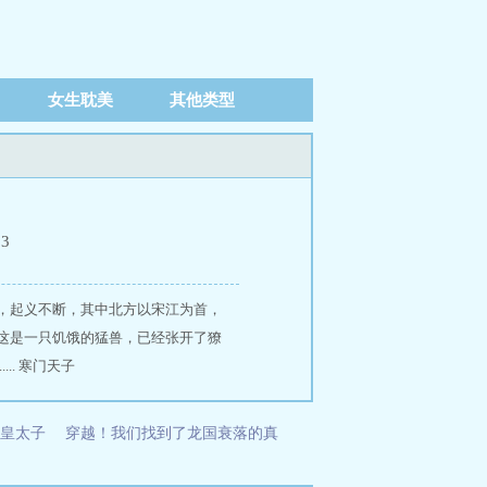
女生耽美
其他类型
13
，起义不断，其中北方以宋江为首，
这是一只饥饿的猛兽，已经张开了獠
. 寒门天子
皇太子
穿越！我们找到了龙国衰落的真