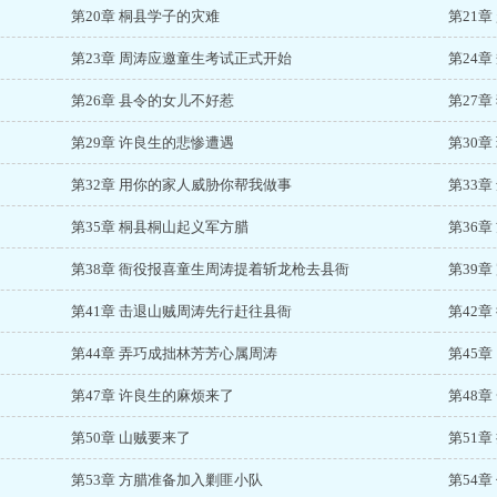
第20章 桐县学子的灾难
第21
第23章 周涛应邀童生考试正式开始
第24
第26章 县令的女儿不好惹
第27章
第29章 许良生的悲惨遭遇
第30
第32章 用你的家人威胁你帮我做事
第33章
第35章 桐县桐山起义军方腊
第36
第38章 衙役报喜童生周涛提着斩龙枪去县衙
第39
第41章 击退山贼周涛先行赶往县衙
第42
第44章 弄巧成拙林芳芳心属周涛
第45
第47章 许良生的麻烦来了
第48章
第50章 山贼要来了
第51
第53章 方腊准备加入剿匪小队
第54章