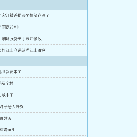
6章 宋江被杀周涛的情绪崩溃了
章 雨夜行刺1
0章 朝廷强势出手宋江惨败
7章 打江山容易治理江山难啊
 乱世就要来了
祸及全村
山贼来了
 君子恶人好汉
 百姓苦
 重考童生