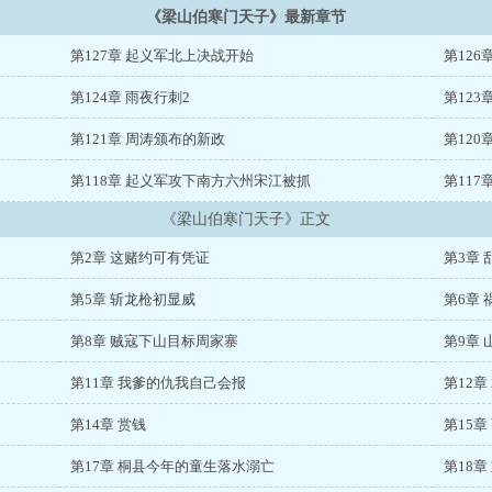
《梁山伯寒门天子》最新章节
第127章 起义军北上决战开始
第12
第124章 雨夜行刺2
第123
第121章 周涛颁布的新政
第12
第118章 起义军攻下南方六州宋江被抓
第11
《梁山伯寒门天子》正文
第2章 这赌约可有凭证
第3章
第5章 斩龙枪初显威
第6章 
第8章 贼寇下山目标周家寨
第9章 
第11章 我爹的仇我自己会报
第12章
第14章 赏钱
第15章
第17章 桐县今年的童生落水溺亡
第18章