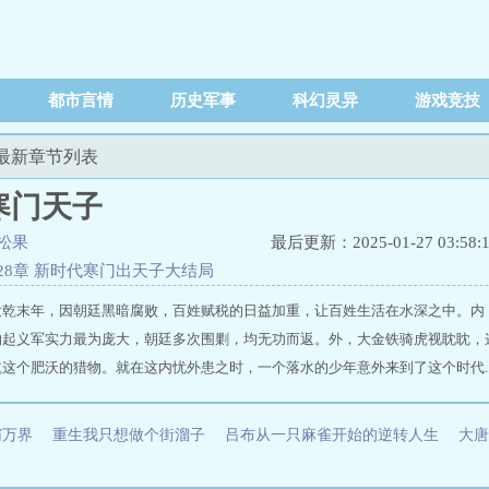
都市言情
历史军事
科幻灵异
游戏竞技
子最新章节列表
寒门天子
松果
最后更新：2025-01-27 03:58:
28章 新时代寒门出天子大结局
大乾末年，因朝廷黑暗腐败，百姓赋税的日益加重，让百姓生活在水深之中。内
的起义军实力最为庞大，朝廷多次围剿，均无功而返。外，大金铁骑虎视眈眈，
这个肥沃的猎物。就在这内忧外患之时，一个落水的少年意外来到了这个时代.....
ww.blxs5.com/book/7813629.html
霸万界
重生我只想做个街溜子
吕布从一只麻雀开始的逆转人生
大唐