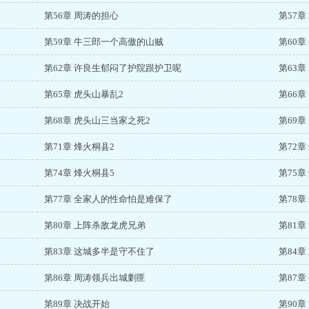
第56章 周涛的担心
第57
第59章 牛三郎一个高傲的山贼
第60章
第62章 许良生郁闷了护院跟护卫呢
第63
第65章 虎头山暴乱2
第66章
第68章 虎头山三当家之死2
第69章
第71章 烽火桐县2
第72章
第74章 烽火桐县5
第75章
第77章 全家人的性命怕是难保了
第78
第80章 上阵杀敌龙虎兄弟
第81
第83章 这城多半是守不住了
第84
第86章 周涛领兵出城剿匪
第87
第89章 决战开始
第90章