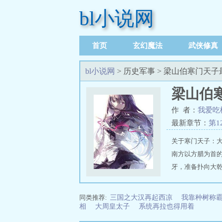
bl小说网
首页
玄幻魔法
武侠修真
足迹记录
bl小说网
> 历史军事 > 梁山伯寒门天
梁山伯
作 者：
我爱吃
最新章节：
第1
关于寒门天子：
南方以方腊为首
牙，准备扑向大乾
推荐地址：https://w
同类推荐:
三国之大汉再起西凉
我靠种树称
相
大周皇太子
系统再拉也得用着