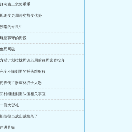
章 赶考路上危险重重
章 规则变更周涛劣势变优势
 狡猾的许良生
章 玩忽职守的衙役
 鱼死网破
章 方腊计划拉拢周涛老周前往周家寨投奔
章 完全不懂剿匪的捕头跟衙役
章 衙役伤亡惨重林胖子大怒
章 回村组建剿匪队伍相关事宜
 一份大贺礼
章 把衙役当成山贼给杀了
 住进县衙