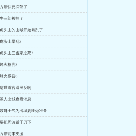
章 方腊快要抑郁了
 牛三郎被抓了
章 虎头山的山贼开始暴乱了
 虎头山暴乱3
 虎头山三当家之死3
 烽火桐县3
 烽火桐县6
章 这世道官逼民反啊
章 派人出城查看消息
章 鼓舞士气为出城剿匪做准备
章 要把周涛斩于刀下
 方腊前来支援