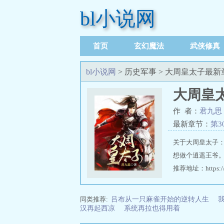
bl小说网
首页
玄幻魔法
武侠修真
足迹记录
bl小说网
> 历史军事 > 大周皇太子最
大周皇
作 者：
君九思
最新章节：
第3
关于大周皇太子
想做个逍遥王爷。
推荐地址：https://w
同类推荐:
吕布从一只麻雀开始的逆转人生
汉再起西凉
系统再拉也得用着