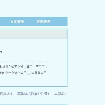
女生耽美
其他类型
59
来都是立嫡不立长，算了，不争了，
争这个太子...... 大周皇太子
周皇太子
重生我只想做个街溜子
三国之大