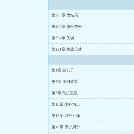
第300章 大结局
第297章 忽然放松
第294章 失误
第291章 水战天才
第1章 皇长子
第4章 负荆请罪
第7章 危机重重
第10章 攻心为上
第13章 刀圣王禅
第16章 保护周宁