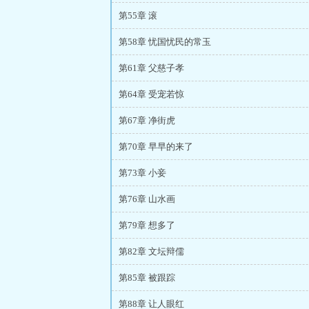
第55章 滚
第58章 忧国忧民的常玉
第61章 父慈子孝
第64章 受宠若惊
第67章 净街虎
第70章 早早的来了
第73章 小妾
第76章 山水画
第79章 想多了
第82章 文坛辩儒
第85章 被跟踪
第88章 让人眼红