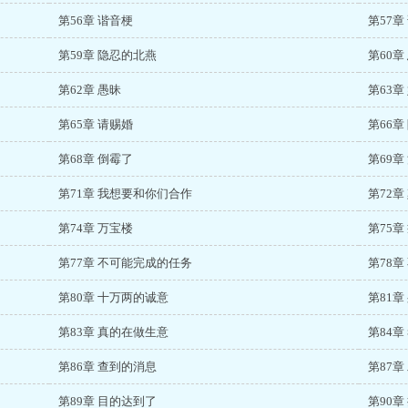
第56章 谐音梗
第57章
第59章 隐忍的北燕
第60章
第62章 愚昧
第63章
第65章 请赐婚
第66章
第68章 倒霉了
第69章
第71章 我想要和你们合作
第72章
第74章 万宝楼
第75章
第77章 不可能完成的任务
第78章
第80章 十万两的诚意
第81章
第83章 真的在做生意
第84
第86章 查到的消息
第87章
第89章 目的达到了
第90章