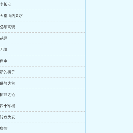
 李长安
 天都山的要求
 必须高调
 试探
 无惧
 自杀
 新的棋子
 佛教为首
 惊世之论
 四十军棍
 转危为安
 腐儒