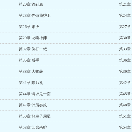
第20章 管到底
第21章
第23章 你做我护卫
第24章
第26章 果决
第27章
第29章 龙燕禅师
第30章
第32章 倒打一耙
第33章
第35章 后手
第36章
第38章 大收获
第39章
第41章 陈师礼
第42章
第44章 请求见一面
第45章
第47章 计策奏效
第48章
第50章 好皇子周显
第51章
第53章 卸磨杀驴
第54章