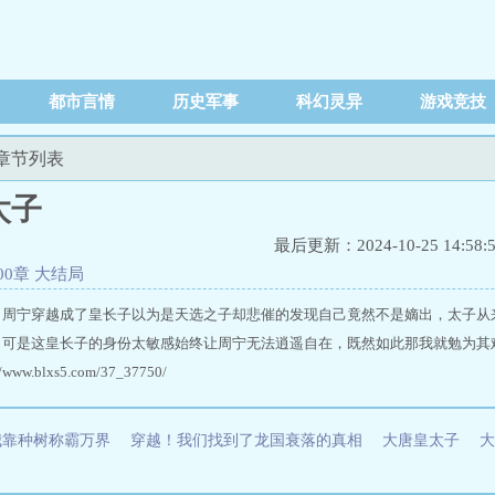
都市言情
历史军事
科幻灵异
游戏竞技
新章节列表
太子
最后更新：2024-10-25 14:58:
00章 大结局
：周宁穿越成了皇长子以为是天选之子却悲催的发现自己竟然不是嫡出，太子从
可是这皇长子的身份太敏感始终让周宁无法逍遥自在，既然如此那我就勉为其难的争一
ww.blxs5.com/37_37750/
我靠种树称霸万界
穿越！我们找到了龙国衰落的真相
大唐皇太子
大