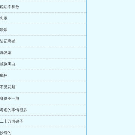
 说话不算数
 忠臣
 婚姻
 陆记商铺
 洗发露
 颠倒黑白
 疯狂
 不见花魁
 身份不一般
章 考虑的事情很多
 二十万两银子
 抄袭的