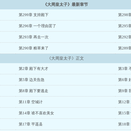
《大周皇太子》最新章节
第299章 支持殿下
第298
第296章 一个理由罢了
第295
第293章 再去一次
第292
第290章 粮草来了
第289
《大周皇太子》正文
第2章 殿下有大才
第3章 
第5章 边关告急
第6章 
第8章 殿下要逃走
第9章
第11章 空城计
第12章
第14章 谁不喜欢美女
第15章
第17章 平遥县
第18章