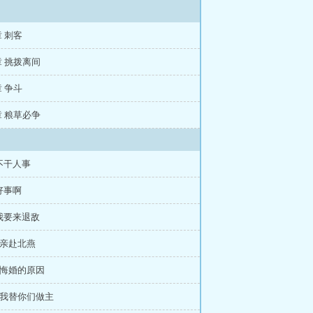
章 刺客
章 挑拨离间
章 争斗
章 粮草必争
不干人事
好事啊
 我要来退敌
 亲赴北燕
 悔婚的原因
 我替你们做主