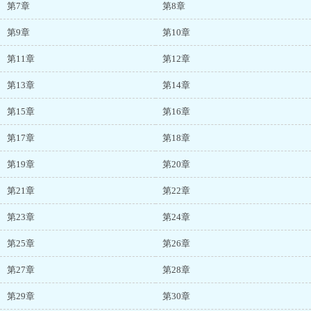
第7章
第8章
第9章
第10章
第11章
第12章
第13章
第14章
第15章
第16章
第17章
第18章
第19章
第20章
第21章
第22章
第23章
第24章
第25章
第26章
第27章
第28章
第29章
第30章