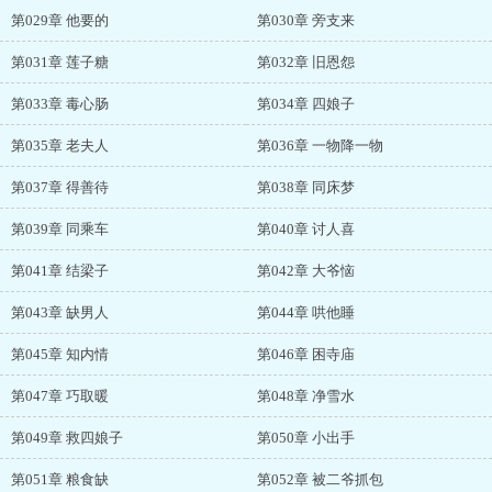
第029章 他要的
第030章 旁支来
第031章 莲子糖
第032章 旧恩怨
第033章 毒心肠
第034章 四娘子
第035章 老夫人
第036章 一物降一物
第037章 得善待
第038章 同床梦
第039章 同乘车
第040章 讨人喜
第041章 结梁子
第042章 大爷恼
第043章 缺男人
第044章 哄他睡
第045章 知内情
第046章 困寺庙
第047章 巧取暖
第048章 净雪水
第049章 救四娘子
第050章 小出手
第051章 粮食缺
第052章 被二爷抓包