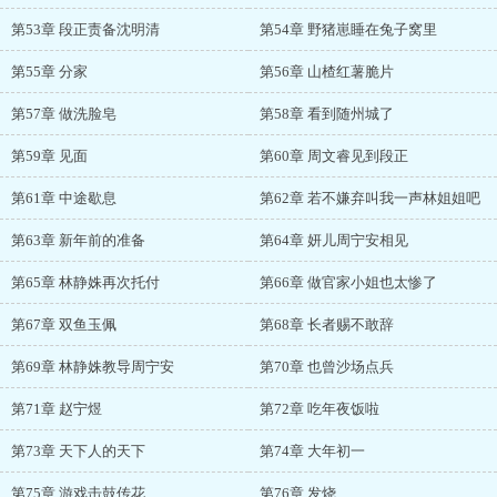
第53章 段正责备沈明清
第54章 野猪崽睡在兔子窝里
第55章 分家
第56章 山楂红薯脆片
第57章 做洗脸皂
第58章 看到随州城了
第59章 见面
第60章 周文睿见到段正
第61章 中途歇息
第62章 若不嫌弃叫我一声林姐姐吧
第63章 新年前的准备
第64章 妍儿周宁安相见
第65章 林静姝再次托付
第66章 做官家小姐也太惨了
第67章 双鱼玉佩
第68章 长者赐不敢辞
第69章 林静姝教导周宁安
第70章 也曾沙场点兵
第71章 赵宁煜
第72章 吃年夜饭啦
第73章 天下人的天下
第74章 大年初一
第75章 游戏击鼓传花
第76章 发烧