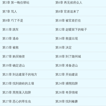
第5章 第一晚住驿站
第6章 再见侯府众人
第7章 骂人
第8章 官差追来了
第9章 巧了不是
第10章 被官差拦住
第11章 跳车
第12章 赵暖留下的银子
第13章 逃命
第14章 救援出现
第15章 被救
第16章 决定
第17章 购买物资
第18章 到了随州城
第19章 确定进山
第20章 准备进山
第21章 到达建屋子的地方
第22章 开始建设
第23章 找到烧砖的土壤
第24章 捕熊陷阱
第25章 黑熊落入陷阱
第26章 奇异情绪
第27章 恶心的寄生虫
第28章 找到榛蘑