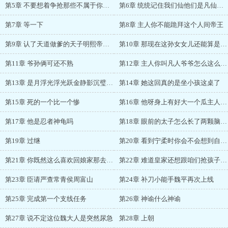
第5章 不要想着争抢那些不属于你的东西
第6章 统统记住我们仙他们是凡仙人之下皆是蝼蚁
第7章 等一下
第8章 主人你不能跪拜这个人间帝王
第9章 认了天道做爹的天子明熙帝和他的官员们又敢如何
第10章 那现在这孙女女儿还能算是他们家的吗
第11章 爷孙俩可还不熟
第12章 主人你叫凡人爷爷怎么这么顺口
第13章 是月浮光浮光跃金静影沉璧的浮光
第14章 她这回真的是坐小孩这桌了
第15章 死的一个比一个惨
第16章 他呀身上有好大一个瓜主人要不要吃
第17章 他是忍者神龟吗
第18章 眼前的太子怎么长了两颗脑袋四张嘴
第19章 过继
第20章 看到宁柔时你会不会想到自己亲生的那个
第21章 你既然这么喜欢回娘家那去了就不要再回来
第22章 难道皇家还想跟咱们抢孩子不成
第23章 臣请严查常青侯周富山
第24章 补刀小能手魏平再次上线
第25章 完成第一个支线任务
第26章 神谕什么神谕
第27章 说不定这位魏大人是突然尿急
第28章 上朝