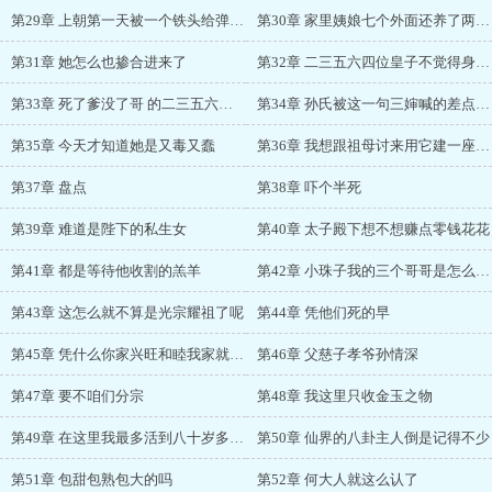
第29章 上朝第一天被一个铁头给弹劾了
第30章 家里姨娘七个外面还养了两个啧啧啧
第31章 她怎么也掺合进来了
第32章 二三五六四位皇子不觉得身上的皮就是一紧
第33章 死了爹没了哥 的二三五六皇子
第34章 孙氏被这一句三婶喊的差点破防
第35章 今天才知道她是又毒又蠢
第36章 我想跟祖母讨来用它建一座阳光暖房
第37章 盘点
第38章 吓个半死
第39章 难道是陛下的私生女
第40章 太子殿下想不想赚点零钱花花
第41章 都是等待他收割的羔羊
第42章 小珠子我的三个哥哥是怎么死的
第43章 这怎么就不算是光宗耀祖了呢
第44章 凭他们死的早
第45章 凭什么你家兴旺和睦我家就一代不如一代
第46章 父慈子孝爷孙情深
第47章 要不咱们分宗
第48章 我这里只收金玉之物
第49章 在这里我最多活到八十岁多一天都不行
第50章 仙界的八卦主人倒是记得不少
第51章 包甜包熟包大的吗
第52章 何大人就这么认了