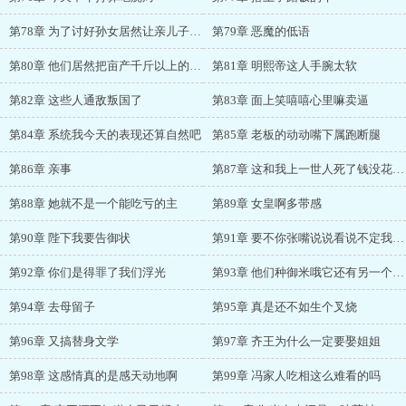
第78章 为了讨好孙女居然让亲儿子试毒
第79章 恶魔的低语
第80章 他们居然把亩产千斤以上的良种给吃了
第81章 明熙帝这人手腕太软
第82章 这些人通敌叛国了
第83章 面上笑嘻嘻心里嘛卖逼
第84章 系统我今天的表现还算自然吧
第85章 老板的动动嘴下属跑断腿
第86章 亲事
第87章 这和我上一世人死了钱没花完有什么区别
第88章 她就不是一个能吃亏的主
第89章 女皇啊多带感
第90章 陛下我要告御状
第91章 要不你张嘴说说看说不定我们就信了呢
第92章 你们是得罪了我们浮光
第93章 他们种御米哦它还有另一个名字你一定听过叫罂粟
第94章 去母留子
第95章 真是还不如生个叉烧
第96章 又搞替身文学
第97章 齐王为什么一定要娶姐姐
第98章 这感情真的是感天动地啊
第99章 冯家人吃相这么难看的吗