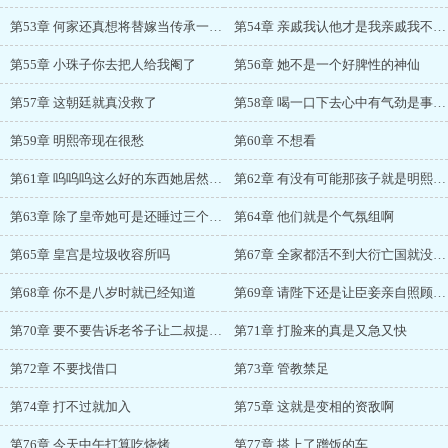
第53章 何家还真想将替嫁当传承一代代传下去
第54章 亲戚我认他才是我亲戚我不认谁都别来沾边
第55章 小珠子你去把人给我阉了
第56章 她不是一个好脾性的神仙
第57章 这朝廷就真没救了
第58章 喝一口下去心中有气劲是事实吧
第59章 明熙帝现在很愁
第60章 不想看
第61章 呜呜呜这么好的东西她居然说不想看
第62章 有没有可能那孩子就是明熙亲生的
第63章 除了皇帝她可是还睡过三个男人
第64章 他们就是个气氛组啊
第65章 皇宫是垃圾收容所吗
第67章 全家都活不到大衍亡国就没了实惨
第68章 你不是八岁时就已经知道
第69章 请陛下还是让臣妾亲自照顾那孩子
第70章 要不要告诉老爷子让二叔提早几天启程
第71章 打脸来的真是又急又快
第72章 不要找借口
第73章 管教禁足
第74章 打不过就加入
第75章 这就是变相的资敌啊
第76章 今天中午打算吃烧烤
第77章 搭上了蹭饭的车