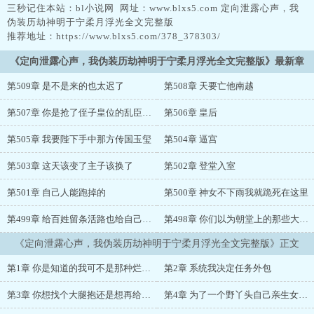
三秒记住本站：bl小说网 网址：www.blxs5.com 定向泄露心声，我
伪装历劫神明于宁柔月浮光全文完整版
推荐地址：https://www.blxs5.com/378_378303/
《定向泄露心声，我伪装历劫神明于宁柔月浮光全文完整版》最新章
节
第509章 是不是来的也太迟了
第508章 天要亡他南越
第507章 你是抢了侄子皇位的乱臣贼子
第506章 皇后
第505章 我要陛下手中那方传国玉玺
第504章 逼宫
第503章 这天该变了主子该换了
第502章 登堂入室
第501章 自己人能跑掉的
第500章 神女不下雨我就跪死在这里
第499章 给百姓留条活路也给自己留条后路
第498章 你们以为朝堂上的那些大人们不信
《定向泄露心声，我伪装历劫神明于宁柔月浮光全文完整版》正文
第1章 你是知道的我可不是那种烂好心的人
第2章 系统我决定任务外包
第3章 你想找个大腿抱还是想再给自己找个地位高的爹
第4章 为了一个野丫头自己亲生女儿都不顾了