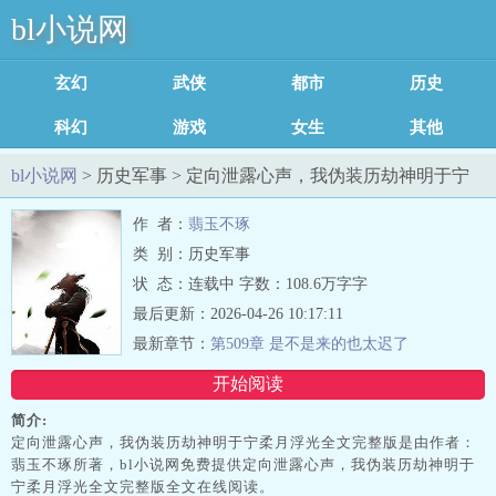
bl小说网
玄幻魔法
武侠修真
都市言情
历史军事
科幻灵异
游戏竞技
女生耽美
其他类型
足迹记录
bl小说网
> 历史军事 > 定向泄露心声，我伪装历劫神明于宁
柔月浮光全文完整版最新章节列表
作 者：
翡玉不琢
类 别：历史军事
状 态：连载中 字数：108.6万字字
最后更新：2026-04-26 10:17:11
最新章节：
第509章 是不是来的也太迟了
开始阅读
简介:
定向泄露心声，我伪装历劫神明于宁柔月浮光全文完整版是由作者：
翡玉不琢所著，bl小说网免费提供定向泄露心声，我伪装历劫神明于
宁柔月浮光全文完整版全文在线阅读。