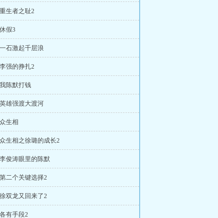
 重生者之耻2
 休假3
章 一石激起千层浪
 李强的挣扎2
 我陈默打钱
章 英雄强渡大渡河
 众生相
章 众生相之徐璐的成长2
章 李俊涛眼里的陈默
 第二个关键选择2
 徐双龙又回来了2
 各有手段2