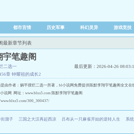
都市言情
历史军事
科幻灵异
游戏竞技
趣阁最新章节列表
翔宇笔趣阁
烂二选一
最后更新：2026-04-26 08:03:
456章 钟耀祖的成长2
是由作者：躺平摆烂二选一所著，bl小说网免费提供陈默李翔宇笔趣阁全文在
说网 网址：www.blxs5.com 陈默李翔宇笔趣阁
ww.blxs5.com/300_300437/
个街溜子
三国之大汉再起西凉
吕布从一只麻雀开始的逆转人生
系统