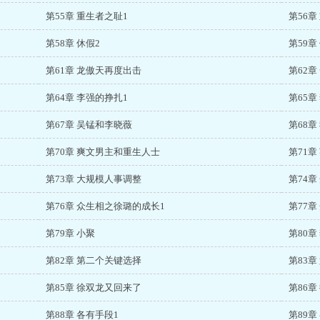
第55章 重生者之耻1
第56章
第58章 休假2
第59章
第61章 龙傲天再度出击
第62
第64章 李强的挣扎1
第65章
第67章 吴锰和李晓薇
第68章
第70章 爽文男主和重生人士
第71
第73章 大规模人事调整
第74章
第76章 众生相之徐璐的成长1
第77
第79章 小聚
第80
第82章 第二个关键选择
第83章
第85章 徐双龙又回来了
第86章
第88章 各有手段1
第89章