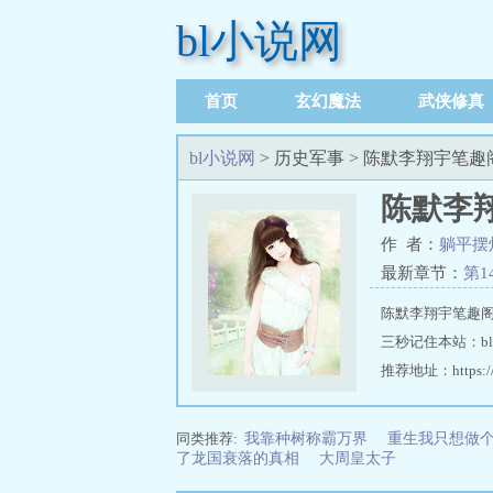
bl小说网
首页
玄幻魔法
武侠修真
足迹记录
bl小说网
> 历史军事 > 陈默李翔宇笔
陈默李
作 者：
躺平摆
最新章节：
第1
陈默李翔宇笔趣阁
三秒记住本站：bl小
推荐地址：https://w
同类推荐:
我靠种树称霸万界
重生我只想做
了龙国衰落的真相
大周皇太子