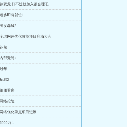
章 徐双龙 打不过就加入很合理吧
 老乡即将就位1
 出发蓉城2
章 全球网速优化攻坚项目启动大会
 苏然
 内部竞聘2
 过年
 招聘2
 组团看房
 网络抢险
章 网络优化重点项目进展
6900万 1