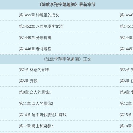
《陈默李翔宇笔趣阁》最新章节
第1455章 钟耀祖的成长
第145
第1452章 八面玲珑李文涛
第145
第1449章 分别提携
第14
第1446章 老将退役
第144
《陈默李翔宇笔趣阁》正文
第2章 林总的青睐
第3章 
第5章 升职
第6章 
第8章 众人的震惊1
第9章
第11章 众人的震惊2
第12章
第14章 这不叫炒股这叫赚钱
第15章
第17章 爬山和聚餐2
第18章