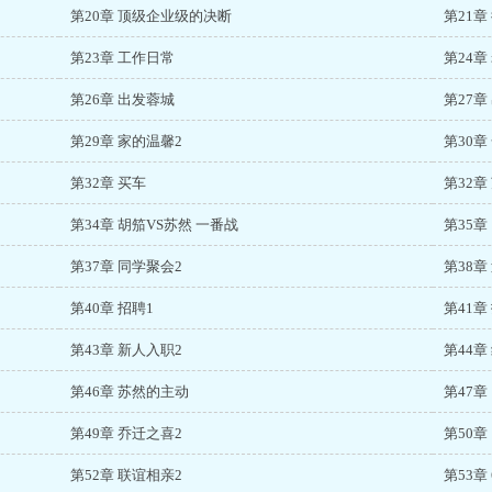
第20章 顶级企业级的决断
第21
第23章 工作日常
第24章
第26章 出发蓉城
第27章
第29章 家的温馨2
第30
第32章 买车
第32章
第34章 胡笳VS苏然 一番战
第35章
第37章 同学聚会2
第38章
第40章 招聘1
第41章
第43章 新人入职2
第44章
第46章 苏然的主动
第47章
第49章 乔迁之喜2
第50
第52章 联谊相亲2
第53章 