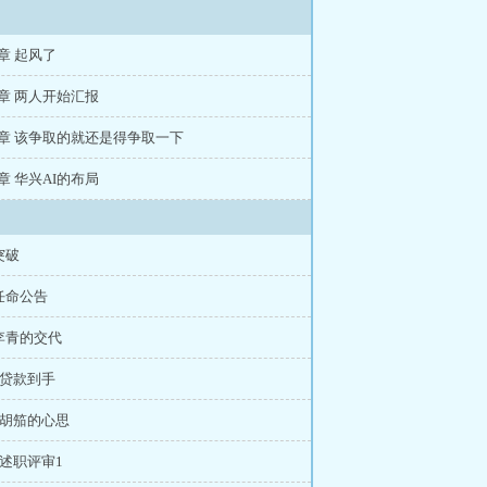
4章 起风了
1章 两人开始汇报
48章 该争取的就还是得争取一下
5章 华兴AI的布局
突破
任命公告
 李青的交代
 贷款到手
 胡笳的心思
 述职评审1