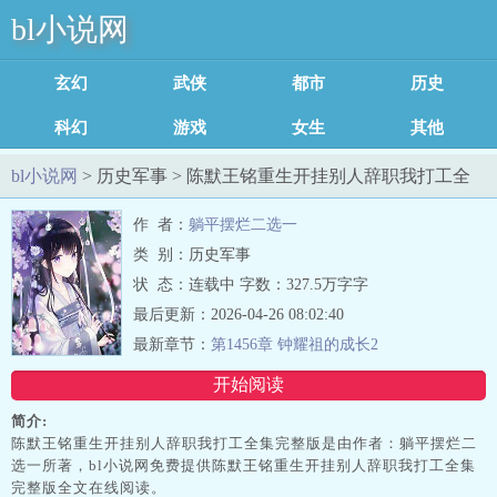
bl小说网
玄幻魔法
武侠修真
都市言情
历史军事
科幻灵异
游戏竞技
女生耽美
其他类型
足迹记录
bl小说网
> 历史军事 > 陈默王铭重生开挂别人辞职我打工全
集完整版最新章节列表
作 者：
躺平摆烂二选一
类 别：历史军事
状 态：连载中 字数：327.5万字字
最后更新：2026-04-26 08:02:40
最新章节：
第1456章 钟耀祖的成长2
开始阅读
简介:
陈默王铭重生开挂别人辞职我打工全集完整版是由作者：躺平摆烂二
选一所著，bl小说网免费提供陈默王铭重生开挂别人辞职我打工全集
完整版全文在线阅读。