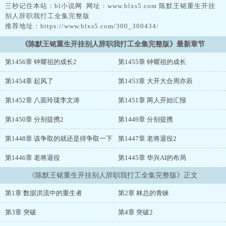
三秒记住本站：bl小说网 网址：www.blxs5.com 陈默王铭重生开挂
别人辞职我打工全集完整版
推荐地址：https://www.blxs5.com/300_300434/
《陈默王铭重生开挂别人辞职我打工全集完整版》最新章节
第1456章 钟耀祖的成长2
第1455章 钟耀祖的成长
第1454章 起风了
第1453章 大开大合周亦辰
第1452章 八面玲珑李文涛
第1451章 两人开始汇报
第1450章 分别提携2
第1449章 分别提携
第1448章 该争取的就还是得争取一下
第1447章 老将退役2
第1446章 老将退役
第1445章 华兴AI的布局
《陈默王铭重生开挂别人辞职我打工全集完整版》正文
第1章 数据洪流中的重生者
第2章 林总的青睐
第3章 突破
第4章 突破2