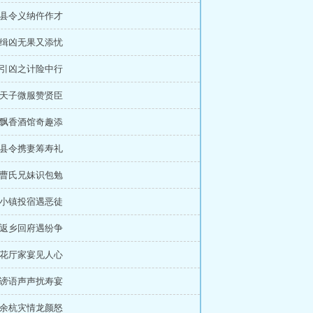
章 县令义纳仵作才
章 缉凶无果又添忧
章 引凶之计险中行
章 天子微服赞贤臣
章 飘香酒馆奇趣添
章 县令携妻筹寿礼
章 曹氏兄妹识包勉
章 小镇投宿遇恶徒
章 返乡回府遇纷争
章 花厅家宴见人心
章 谤语声声扰寿宴
章 余杭灾情龙颜怒