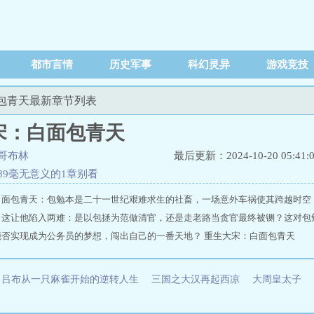
都市言情
历史军事
科幻灵异
游戏竞技
面包青天最新章节列表
宋：白面包青天
哥布林
最后更新：2024-10-20 05:41:
89毫无意义的1章别看
白面包青天：包勉本是二十一世纪艰难求生的社畜，一场意外车祸使其跨越时空
，这让他陷入两难：是以包拯为范做清官，还是走老路当贪官最终被铡？这对包
能否实现成为公务员的梦想，闯出自己的一番天地？ 重生大宋：白面包青天
ww.blxs5.com/0_236/
吕布从一只麻雀开始的逆转人生
三国之大汉再起西凉
大周皇太子