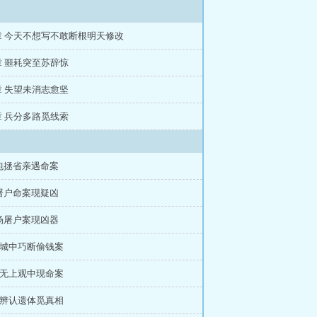
7章 今天不想写不敢断根明天修改
章 噩耗突至苏辞惊
章 失望未消志愈坚
章 兵分多路觅线索
 包拯省亲遇命案
 屠户命案现疑凶
 杨屠户案现凶器
章 城中巧断偷钱案
章 无上观中现命案
章 辨认遗体觅真相