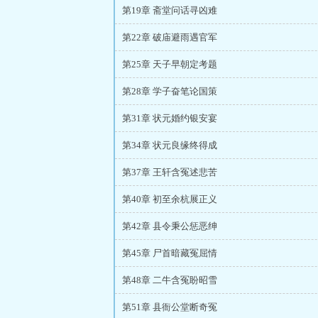
第19章 斋堂问话寻凶难
第22章 破庙避雨遇官军
第25章 天子早朝定考题
第28章 学子奋笔论国策
第31章 状元婚约银安宴
第34章 状元良缘终得成
第37章 王轩含冤述悲苦
第40章 初至余杭展正义
第42章 县令秉公惩恶绅
第45章 尸首暗藏冤屈情
第48章 二牛含冤盼昭雪
第51章 县衙公堂断奇冤