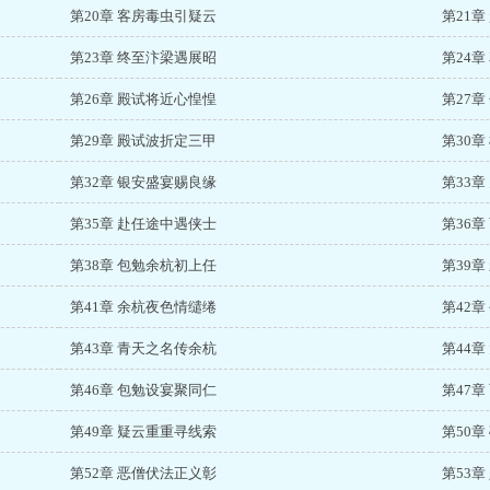
第20章 客房毒虫引疑云
第21
第23章 终至汴梁遇展昭
第24
第26章 殿试将近心惶惶
第27
第29章 殿试波折定三甲
第30
第32章 银安盛宴赐良缘
第33
第35章 赴任途中遇侠士
第36
第38章 包勉余杭初上任
第39
第41章 余杭夜色情缱绻
第42
第43章 青天之名传余杭
第44
第46章 包勉设宴聚同仁
第47
第49章 疑云重重寻线索
第50
第52章 恶僧伏法正义彰
第53