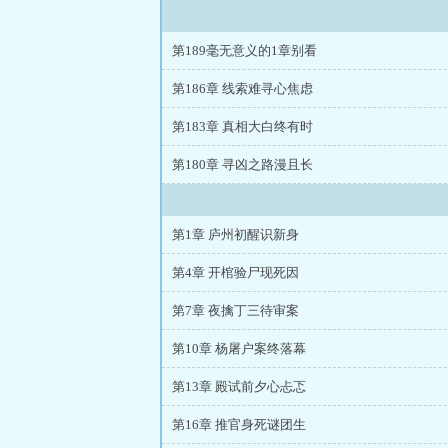
第189毫无意义的1章别看
第186章 线索难寻心焦虑
第183章 真相大白终有时
第180章 寻凶之路漫且长
第1章 庐州初醒识新身
第4章 开棺验尸现死因
第7章 夜擒丁三待审案
第10章 杨屠户案终落幕
第13章 殿试前夕心忐忑
第16章 推官身死谜团生