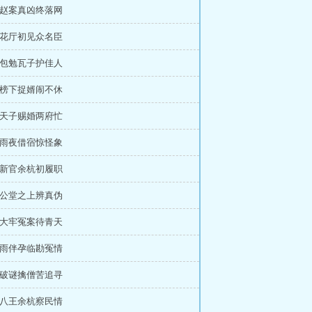
章 赵案真凶终落网
章 花厅初见众名臣
章 包勉瓦子护佳人
章 榜下捉婿闹不休
章 天子赐婚两府忙
章 雨夜借宿惊怪象
章 新官余杭初履职
章 公堂之上辨真伪
章 大牢冤案待青天
章 雨伴孕临勘冤情
章 破谜擒僧苦追寻
章 八王余杭察民情