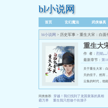
bl小说网
首页
玄幻魔法
武侠修真
足迹记录
bl小说网
> 历史军事 > 重生大宋：白
重生大
作 者：
烈焰灬
最新章节：
第1
关于重生大宋：
天的侄子。然而
云集的时代，他
推荐地址：https://w
同类推荐:
穿越！我们找到了龙国衰落的真相
霸万界
重生我只想做个街溜子