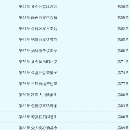
第55章 县令公堂除淫邪
第56
第58章 雨夜血案扰余杭
第59
第61章 余杭凶案再迭起
第62
第64章 绣鞋血案终有判
第65
第67章 酒肆纷争议新章
第68
第70章 县令执法昭正义
第71
第73章 公堂严惩登徒子
第74
第76章 王钰自缢费思量
第77
第79章 路遇大虫险象生
第80
第82章 包府凉亭话奇案
第83
第85章 寿宴初启闹意生
第86
第88章 众人忧心劝县令
第89