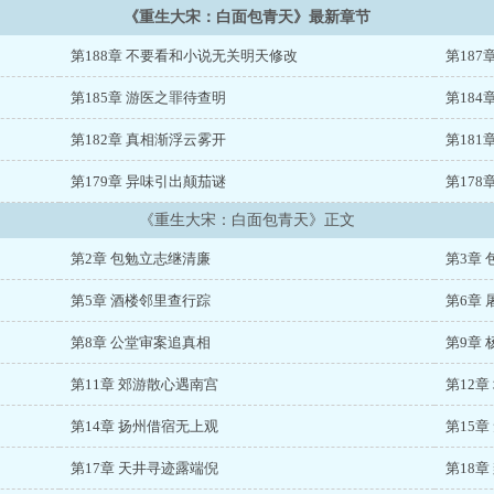
《重生大宋：白面包青天》最新章节
第188章 不要看和小说无关明天修改
第18
第185章 游医之罪待查明
第184
第182章 真相渐浮云雾开
第181
第179章 异味引出颠茄谜
第178
《重生大宋：白面包青天》正文
第2章 包勉立志继清廉
第3章
第5章 酒楼邻里查行踪
第6章
第8章 公堂审案追真相
第9章
第11章 郊游散心遇南宫
第12
第14章 扬州借宿无上观
第15
第17章 天井寻迹露端倪
第18