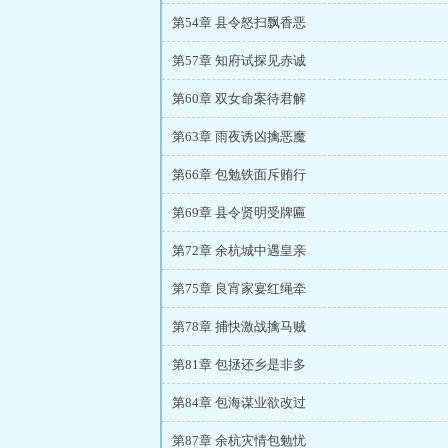
第54章 县令怒扫飘香恶
第57章 知府试探见赤诚
第60章 双女命案待君解
第63章 雨夜诱凶擒恶魔
第66章 包勉铁面斥贿行
第69章 县令贤明受牌匾
第72章 余杭城中遇皇亲
第75章 良宵家宴红绳牵
第78章 捕快激战擒马贼
第81章 包拯还乡是非多
第84章 包海谋业欲改过
第87章 余杭灾情包勉忧