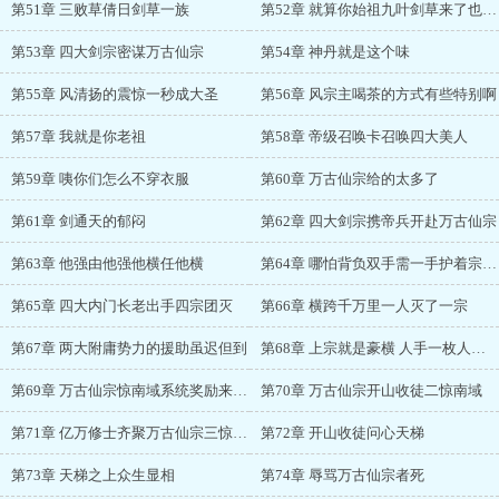
第51章 三败草倩日剑草一族
第52章 就算你始祖九叶剑草来了也一样
第53章 四大剑宗密谋万古仙宗
第54章 神丹就是这个味
第55章 风清扬的震惊一秒成大圣
第56章 风宗主喝茶的方式有些特别啊
第57章 我就是你老祖
第58章 帝级召唤卡召唤四大美人
第59章 咦你们怎么不穿衣服
第60章 万古仙宗给的太多了
第61章 剑通天的郁闷
第62章 四大剑宗携帝兵开赴万古仙宗
第63章 他强由他强他横任他横
第64章 哪怕背负双手需一手护着宗门我鲁雪花一样轻松灭之
第65章 四大内门长老出手四宗团灭
第66章 横跨千万里一人灭了一宗
第67章 两大附庸势力的援助虽迟但到
第68章 上宗就是豪横 人手一枚人参果一串菩提子
第69章 万古仙宗惊南域系统奖励来到账
第70章 万古仙宗开山收徒二惊南域
第71章 亿万修士齐聚万古仙宗三惊南域
第72章 开山收徒问心天梯
第73章 天梯之上众生显相
第74章 辱骂万古仙宗者死