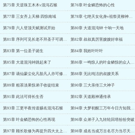
第75章 天逆珠王木木v混沌石猴
第76章 叶金鳞恐怖的心性
第77章 三女齐上天梯 四惊南域
第78章 七绝天女化身v祖祭灵柳神残魂
第79章 六人登顶天赋测试开始
第80章 大道混沌钟 十响一天地
第81章 序列可见长老不拜圣子可调动外门神子等同宗主
第82章 叔叔真厉害嫂嫂好幸福
第83章 第一位圣子诞生
第84章 我姓叶叶叶
第85章 大道混沌钟跳起来了
第86章 一鸣惊人的叶金鳞惊的众人外焦里嫩
第87章 谪仙蒙尘化凡胎凡人亦可修成仙
第88章 无比纯洁的叔嫂关系
第89章 粗茶淡果惊弟子收徒结束
第90章 三大亲传三大神子
第91章 此法可得长生否
第92章 天道殿神通传承
第93章 三更半夜传道赐名混沌石猴
第94章 大梦初醒三万年今日方知我是谁
第95章 叶金鳞恐怖的心性再现
第96章 众弟子入九转轮回塔纷纷突破
第97章 顾长歌修为再提升四大太上长老到位
第98章 成名当成万古名尽力当尽天下力