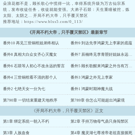
朵浪花都不是，顾长歌心中慌得一比，幸得系统升级为万古仙宗系
统，发布收徒任务，收徒就能变强。大弟子石燚：天生重瞳被挖，炼
太阳、太阴之... 开局不朽大帝，只手覆灭禁区
推荐地址：https://www.blxs5.com/0_113/
《开局不朽大帝，只手覆灭禁区》最新章节
番外10 再见三世铜棺姐弟终相认
番外9 到达先李鸿蒙无上李家的底蕴
番外8 真相大白众女齐心灭魔女
番外7 辰楠终见李青曌好姐妹永远都是好姐妹
番外6 石燚等人初心不改永远的誓言
番外5 顾长歌醒来鸿蒙之外当有万古仙宗
番外4 三世铜棺看不清的那个人
番外3 鸿蒙之外无上李家
番外2 七绝天女一分为七
番外1 鸿蒙时期神魔大战
第790章 一切结束重建天地秩序
第789章 你怎么可能超出鸿蒙境
《开局不朽大帝，只手覆灭禁区》正文
第1章 绑定系统一朝入不朽
第2章 手持万物母气鼎只身闯禁区
第3章 人族血食
第4章 魔灵湖七尊准帝老祖直接握死