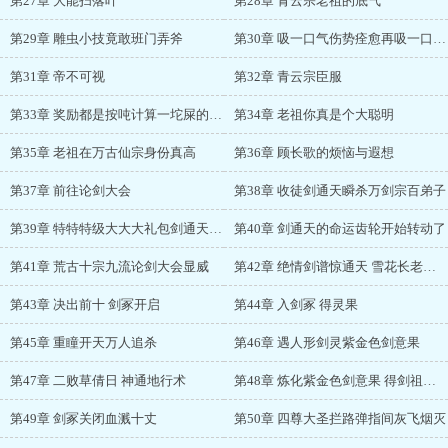
第27章 大能扫落叶
第28章 青云宗老祖的底气
第29章 雕虫小技竟敢班门弄斧
第30章 吸一口气伤势痊愈再吸一口气就突破了
第31章 帝不可视
第32章 青云宗臣服
第33章 奖励都是按吨计算一坨屎的蜕变
第34章 老祖你真是个大聪明
第35章 老祖在万古仙宗身份真高
第36章 顾长歌的烦恼与遐想
第37章 前往论剑大会
第38章 收徒剑通天瞬杀万剑宗百弟子
第39章 特特特级大大大礼包剑通天火力全开
第40章 剑通天的命运齿轮开始转动了
第41章 荒古十宗九流论剑大会显威
第42章 绝情剑谱惊通天 雪花长老首出手
第43章 决出前十 剑冢开启
第44章 入剑冢 得灵果
第45章 重瞳开天万人追杀
第46章 遇人形剑灵紫金色剑意果
第47章 二败草倩日 神通地行术
第48章 炼化紫金色剑意果 得剑祖剑魄
第49章 剑冢关闭血溅十丈
第50章 四尊大圣拦路弹指间灰飞烟灭