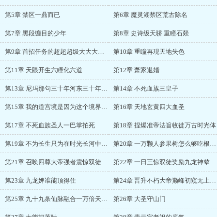
第5章 禁区一鼎而已
第6章 魔灵湖禁区荒古除名
第7章 黑段缠目的少年
第8章 史诗级天骄 重瞳石燚
第9章 首招任务的超超超级大大大礼包
第10章 重瞳再现天地失色
第11章 天眼开生六瞳化六道
第12章 萧家退婚
第13章 尼玛那句三十年河东三十年河西呢
第14章 不死血族三皇子
第15章 我的道宫境是因为这个境界就叫道宫境
第16章 天地玄黄四大血圣
第17章 不死血族圣人一巴掌拍死
第18章 捏爆准帝法旨收徒万古时光体
第19章 不为长生只为在时光长河中等你归来
第20章 一万颗人参果树怎么够吃根本不够吃
第21章 召唤四尊大帝强者震惊双徒
第22章 一日三惊双徒奖励九龙神辇
第23章 九龙婢谁能顶得住
第24章 晋升不朽大帝巅峰初窥无上大帝之境
第25章 九十九条仙脉融合一万倍天地灵气浓度
第26章 大圣守山门