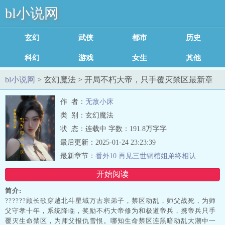
bl小说网
玄幻魔法
武侠修真
都市言情
历史军事
科幻灵异
游戏竞技
女生耽美
其他类型
足迹记录
bl小说网
> 玄幻魔法 > 开局不朽大帝，只手覆灭禁区最新章
节列表
作 者：
无敌小床
类 别：玄幻魔法
状 态：连载中 字数：191.8万字字
最后更新：2025-01-24 23:23:39
最新章节：
番外10 再见三世铜棺姐弟终相认
开始阅读
简介:
??????顾长歌穿越北斗星域万古宗弟子，禁区动乱，师父战死，为师
父守孝十年，系统降临，奖励不朽大帝修为和极道帝兵，携帝兵只手
覆灭生命禁区，为师父报仇雪恨。哪知生命禁区连黑暗动乱大潮中一