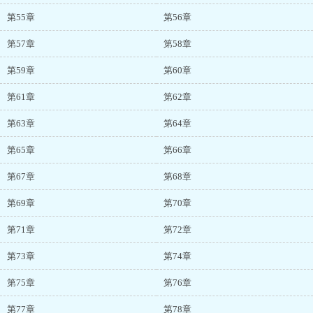
第55章
第56章
第57章
第58章
第59章
第60章
第61章
第62章
第63章
第64章
第65章
第66章
第67章
第68章
第69章
第70章
第71章
第72章
第73章
第74章
第75章
第76章
第77章
第78章