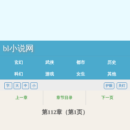
bl小说网
玄幻魔法
武侠修真
都市言情
历史军事
科幻灵异
游戏竞技
女生耽美
其他类型
足迹记录
字:
大
中
小
护眼
关灯
上一章
章节目录
下一页
第112章（第1页）