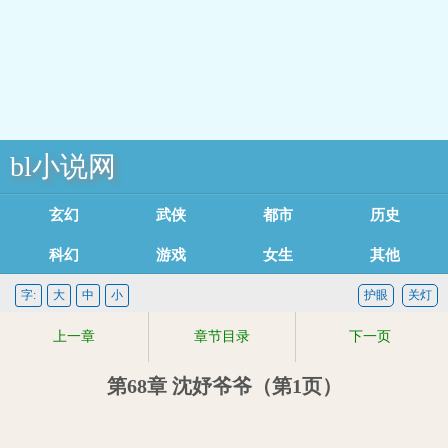
bl小说网
玄幻魔法
武侠修真
都市言情
历史军事
科幻灵异
游戏竞技
女生耽美
其他类型
足迹记录
字:
大
中
小
护眼
关灯
上一章
章节目录
下一页
第68章 沈妤爷爷（第1页）