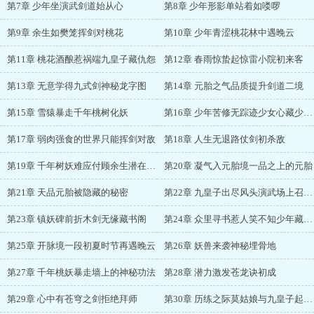
第7章 少年坐演武剑道始从心
第8章 少年形影单站着如喽啰
第9章 余生如樊笼挥剑对桃花
第10章 少年青涩桃花林中遇晚云
第11章 桃花酒酿惹祸端九皇子藏仇怨
第12章 春雨惊蛰起惊雷小院初来客
第13章 无意学得九式剑神秘龙字图
第14章 元胎之气品质提升剑道二境
第15章 雪猿暴走千年桃树化妖
第16章 少年苦修无踪迹少女心藏少年志
第17章 弱肉强食的世界只能挥剑对敌
第18章 人生无退路仗剑初杀敌
第19章 千年树妖难应付顾余生潜在的危机
第20章 凝气入元胎境一品之上的元胎
第21章 天品元胎被隐藏的秘密
第22章 九皇子出尽风头演武场上召唤藏书阁
第23章 镇妖碑前折木剑无缘藏书阁
第24章 众里寻书惹人笑不知少年藏鸿鹄
第25章 开脉境一段初夏时节再遇晚云
第26章 妖兽来袭神秘埋骨地
第27章 千年桃妖暴走墙上的神秘功法
第28章 潜力激发苍龙诀初成
第29章 心中有苍穹之剑拒绝拜师
第30章 历练之际莫姑娘与九皇子起冲突