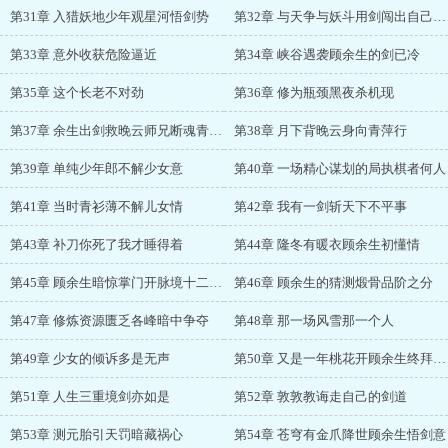
第31章 入猎妖地少年观星河悟剑势
第32章 与天争与妖斗用剑闯出自己的道
第33章 意外收获危险逼近
第34章 峡谷遇袭顾余生的剑已冷
第35章 这个长老不对劲
第36章 修为瓶颈黑夜杀机现
第37章 余生出剑救晚云师兄断魂青萍山
第38章 月下背晚云身向青萍行
第39章 单纯少年郎不解少女意
第40章 一场精心谋划的局执棋者何人
第41章 当时青衫薄不解儿女情
第42章 我有一剑斩天下不平事
第43章 补刀你死了我才睡得着
第44章 隆冬有暖衣顾余生初懂情
第45章 顾余生暗惊掌门开脉境十二段极境
第46章 顾余生的猜测煅骨品阶之分
第47章 修炼资源匮乏各峰暗中争夺
第48章 那一场风雪那一个人
第49章 少女的倾诉多是无声
第50章 又是一年桃花开顾余生终拜师学剑
第51章 人生三重境剑亦如是
第52章 敦敦教诲走自己的剑道
第53章 测元胎引天罚暗藏祸心
第54章 苍穹有金爪降世顾余生悟剑意