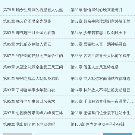
第79章 顾余生练剑的石壁被人供起来了
第80章 顿悟得剑心晚来凝弯月
第81章 晚云窃圣书金光显兆
第82章 顾余生陪读观剑意外解玉简
第83章 养气连三月比试近在前
第84章 少年若有志且以剑试天下
第85章 大比前夕剑修入青云
第86章 雪猿吐人言一滴神秘灵血
第87章 守护剑前静默无声顾余生的成长
第88章 各方汇聚青云大比前的成年典礼
第89章 束冠之礼顾余生受三尺三问
第90章 借圣人之尺重铸魂桥
第91章 誓约之战众人站队身独影
第92章 世人站你对面我站在你身边
第93章 了却当年事少年配白衣
第94章 林外故人不得进签支起疑云
第95章 欲寻当年事须以名来求
第96章 千山解酒青莲舞一夜凋零几度秋
第97章 心困樊笼攀高峰六峰初芒终得悟
第98章 密谋掌门位云裳下注站余生
第99章 我出剑了你下地狱去吧
第100章 体内龙魂动皇子心狠辣