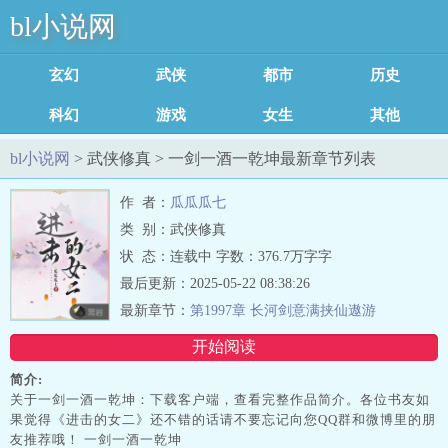
bl小说网
玄幻魔法
武侠修真
都市言情
历史军事
科幻灵异
游戏竞技
女生耽美
其他类型
足迹记录
bl小说网
> 武侠修真 > 一剑一酒一乾坤最新章节列表
作 者：
瓜瓜瓜七
类 别：武侠修真
状 态：连载中 字数：376.7万字字
最后更新：2025-05-22 08:38:26
最新章节：
第1997章 长河剑意满挟仙遨游
开始阅读
简介:
关于一剑一酒一乾坤：下载客户端，查看完整作品简介。各位书友如
果觉得《进击的女二》还不错的话请不要忘记向您QQ群和微博里的朋
友推荐哦！ 一剑一酒一乾坤