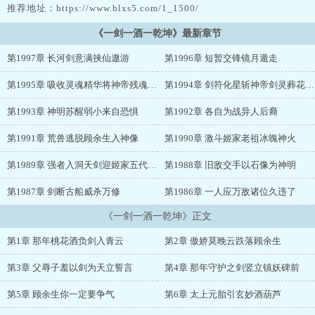
推荐地址：https://www.blxs5.com/1_1500/
《一剑一酒一乾坤》最新章节
第1997章 长河剑意满挟仙遨游
第1996章 短暂交锋镜月遁走
第1995章 吸收灵魂精华将神帝残魂丢进魂渊
第1994章 剑符化星斩神帝剑灵葬花护少年
第1993章 神明苏醒弱小来自恐惧
第1992章 各自为战异人后裔
第1991章 荒兽逃脱顾余生入神像
第1990章 激斗姬家老祖冰魄神火
第1989章 强者入洞天剑迎姬家五代老祖
第1988章 旧敌交手以石像为神明
第1987章 剑断古船威杀万修
第1986章 一人应万敌诸位久违了
《一剑一酒一乾坤》正文
第1章 那年桃花酒负剑入青云
第2章 傲娇莫晚云跌落顾余生
第3章 父辱子羞以剑为天立誓言
第4章 那年守护之剑竖立镇妖碑前
第5章 顾余生你一定要争气
第6章 太上元胎引玄妙酒葫芦