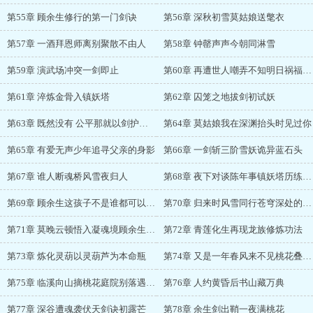
第55章 顾余生修行的第一门剑诀
第56章 深秋初雪莫姑娘送氅衣
第57章 一酒拜恩师离别聚散不由人
第58章 钟罄声声今朝同淋雪
第59章 演武场冲突一剑即止
第60章 再遭世人嘲弄不知明日祸福将至
第61章 淬炼金骨入镇妖塔
第62章 囚笼之地拔剑初试妖
第63章 既然没有 公平那就以剑护自身
第64章 莫姑娘我在深渊抬头时见过你
第65章 有爱无声少年追寻父亲的身影
第66章 一剑斩三阶雪妖诡异蓝石头
第67章 谁人断魂桥风雪夜归人
第68章 夜下对谈陈年事镇妖塔历练之末
第69章 顾余生这孩子不是谁都可以拿捏的
第70章 归来时风雪同行苍穹深处的隐秘
第71章 莫晚云顿悟入凝魂境顾余生换令入经阁
第72章 青莲化生再现龙族修炼功法
第73章 炼化灵葫以灵葫芦为本命瓶
第74章 又是一年春风来不见桃花叠次开
第75章 临溪向山摘桃花庭院别落遇晚云
第76章 人约黄昏后书山藏万典
第77章 深谷遭魂袭伏天剑诀初露芒
第78章 余生剑出鞘一夜满桃花