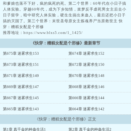
和爹娘也落不下好，疯的疯死的死。第二个世界：60年代在小日子搞
人体实验。穿越60年代，成为下乡知情，蚩梦反手虐死男女主后去小
日子留学，暗中研究人体实验，硬生生搞出来蛊人，最后还把小日子
搞的灭国了。第三个世界：末世圣母原女主炼魂养尸当原救世主 快
穿：糟糕女配是个邪修
推荐地址：https://www.blxs5.com/1_1425/
《快穿：糟糕女配是个邪修》最新章节
第675章 迷雾求生153
第674章 迷雾求生152
第673章 迷雾求生151
第672章 迷雾求生150
第671章 迷雾求生149
第670章 迷雾求生148
第669章 迷雾求生147
第668章 迷雾求生146
第667章 迷雾求生145
第666章 迷雾求生144
第665章 迷雾求生143
第664章 迷雾求生142
《快穿：糟糕女配是个邪修》正文
第1章 真千金的种蛊生活1
第2章 真千金的种蛊生活2