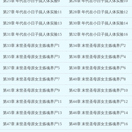
第25章 年代在小日子搞人体实验9
第26章 年代在小日子搞人体实验10
第27章 年代在小日子搞人体实验11
第28章 年代在小日子搞人体实验12
第29章 年代在小日子搞人体实验13
第30章 年代在小日子搞人体实验14
第31章 年代在小日子搞人体实验15
第32章 年代在小日子搞人体实验16
第33章 末世圣母原女主炼魂养尸1
第34章 末世圣母原女主炼魂养尸2
第35章 末世圣母原女主炼魂养尸3
第36章 末世圣母原女主炼魂养尸4
第37章 末世圣母原女主炼魂养尸5
第38章 末世圣母原女主炼魂养尸6
第39章 末世圣母原女主炼魂养尸7
第40章 末世圣母原女主炼魂养尸8
第41章 末世圣母原女主炼魂养尸9
第42章 末世圣母原女主炼魂养尸10
第43章 末世圣母原女主炼魂养尸11
第44章 末世圣母原女主炼魂养尸12
第45章 末世圣母原女主炼魂养尸13
第46章 末世圣母原女主炼魂养尸14
第47章 末世圣母原女主炼魂养尸15
第48章 末世圣母原女主炼魂养尸16