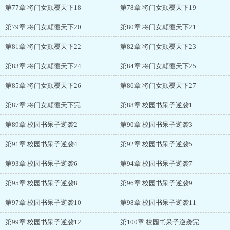
第77章 将门女颠覆天下18
第78章 将门女颠覆天下19
第79章 将门女颠覆天下20
第80章 将门女颠覆天下21
第81章 将门女颠覆天下22
第82章 将门女颠覆天下23
第83章 将门女颠覆天下24
第84章 将门女颠覆天下25
第85章 将门女颠覆天下26
第86章 将门女颠覆天下27
第87章 将门女颠覆天下完
第88章 校园书呆子逆袭1
第89章 校园书呆子逆袭2
第90章 校园书呆子逆袭3
第91章 校园书呆子逆袭4
第92章 校园书呆子逆袭5
第93章 校园书呆子逆袭6
第94章 校园书呆子逆袭7
第95章 校园书呆子逆袭8
第96章 校园书呆子逆袭9
第97章 校园书呆子逆袭10
第98章 校园书呆子逆袭11
第99章 校园书呆子逆袭12
第100章 校园书呆子逆袭完