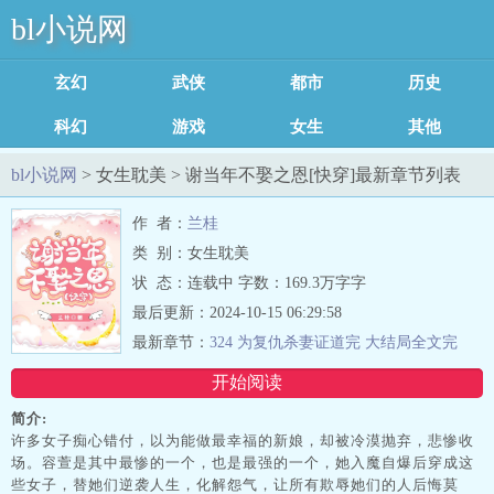
bl小说网
玄幻魔法
武侠修真
都市言情
历史军事
科幻灵异
游戏竞技
女生耽美
其他类型
足迹记录
bl小说网
> 女生耽美 > 谢当年不娶之恩[快穿]最新章节列表
作 者：
兰桂
类 别：女生耽美
状 态：连载中 字数：169.3万字字
最后更新：2024-10-15 06:29:58
最新章节：
324 为复仇杀妻证道完 大结局全文完
开始阅读
简介:
许多女子痴心错付，以为能做最幸福的新娘，却被冷漠抛弃，悲惨收
场。容萱是其中最惨的一个，也是最强的一个，她入魔自爆后穿成这
些女子，替她们逆袭人生，化解怨气，让所有欺辱她们的人后悔莫