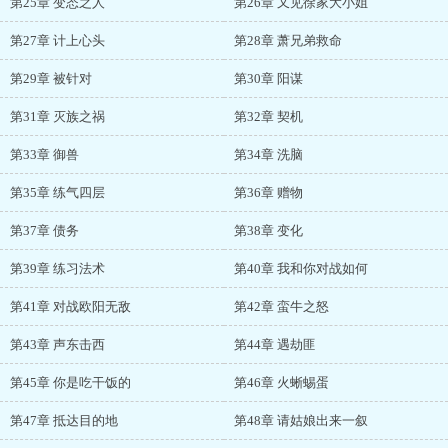
第25章 变态之人
第26章 又见徐家大小姐
第27章 计上心头
第28章 萧兄弟救命
第29章 被针对
第30章 阳谋
第31章 灭族之祸
第32章 契机
第33章 御兽
第34章 洗脑
第35章 练气四层
第36章 赠物
第37章 债务
第38章 变化
第39章 练习法术
第40章 我和你对战如何
第41章 对战欧阳无敌
第42章 蛮牛之怒
第43章 声东击西
第44章 遇劫匪
第45章 你是吃干饭的
第46章 火蜥蜴蛋
第47章 抵达目的地
第48章 请姑娘出来一叙