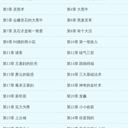
第3章 灵雨术
第4章 大黑牛
第5章 会赚灵石的大黑牛
第6章 黑麦灵草
第7章 灵石才是唯一挚爱
第8章 有个大活
第9章 纠缠的周小花
第10章 第一笔收入
第11章 请客
第12章 练气三层
第13章 王寡妇的肚兜
第14章 因祸得福
第15章 萧云的疑惑
第16章 三大基础法术
第17章 毒杀王寡妇
第18章 神奇的金针术
第19章 新邻居
第20章 发飙
第21章 实力为尊
第22章 小小收获
第23章 上云城
第24章 你是我的