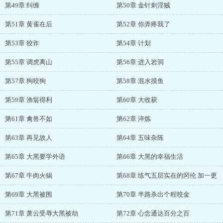
第49章 纠缠
第50章 金针刺淫贼
第51章 黄雀在后
第52章 你弄疼我了
第53章 狡诈
第54章 计划
第55章 调虎离山
第56章 进入岩洞
第57章 狗咬狗
第58章 混水摸鱼
第59章 渔翁得利
第60章 大收获
第61章 禽兽不如
第62章 淬炼
第63章 再见故人
第64章 五味杂陈
第65章 大黑要学外语
第66章 大黑的幸福生活
第67章 牛肉火锅
第68章 练气五层实在的冈伦 加一更
第69章 大黑被围
第70章 半路杀出个程咬金
第71章 萧云受辱大黑被劫
第72章 心念通达百分之百