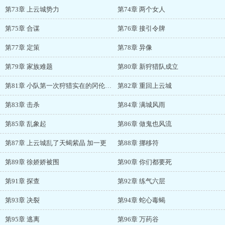
第73章 上云城势力
第74章 两个女人
第75章 合谋
第76章 接引令牌
第77章 定策
第78章 异像
第79章 家族难题
第80章 新狩猎队成立
第81章 小队第一次狩猎实在的冈伦 加两更
第82章 重回上云城
第83章 击杀
第84章 满城风雨
第85章 乱象起
第86章 做鬼也风流
第87章 上云城乱了天蝎紫晶 加一更
第88章 挪移符
第89章 徐娇娇被围
第90章 你们都要死
第91章 探查
第92章 练气六层
第93章 决裂
第94章 蛇心毒蝎
第95章 逃离
第96章 万药谷