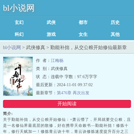
bl小说网
玄幻魔法
武侠修真
都市言情
历史军事
科幻灵异
游戏竞技
女生耽美
其他类型
足迹记录
bl小说网
> 武侠修真 > 勤能补拙，从交公粮开始修仙最新章
节列表
作 者：
江梅杨
类 别：武侠修真
状 态：连载中 字数：97.6万字字
最后更新：2024-11-01 09:37:02
最新章节：
第476章 再次出发
开始阅读
简介:
关于勤能补拙，从交公粮开始修仙：+萧云懵了，开局就要交公粮，且
是一名修仙界最底层的散修，好在携带天命敕书—勤能补拙！修炼十
年，修行天赋加一！修炼青云诀十年，青云诀修炼速度提升百分之三