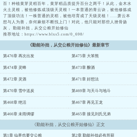
百！种植黄芽灵稻百年，黄芽稻品质提升百分之两千！从此，金木水
火土灵根，被他修炼成顶级天灵根！一本普通的青云诀，被他修炼成
了顶级功法！一株普通的灵稻，被他培育成了天级灵植！......萧云本
想与人为善，奈何麻烦不断找上门！对此，他只能对那些人挫骨扬
灰， 勤能补拙，从交公粮开始修仙
推荐地址：https://www.blxs5.com/0_698/
《勤能补拙，从交公粮开始修仙》最新章节
第476章 再次出发
第475章 大笨熊
第474章 灵蜂
第473章 酿酒
第472章 灵酒
第471章 好想法
第470章 雪中送炭
第469章 与天斗与地斗
第468章 绝活
第467章 再见王龙
第466章 未雨绸缪
第465章 接见刘氏兄弟
《勤能补拙，从交公粮开始修仙》正文
第1章 仙界也要交公粮
第2章 勤能补拙必有所获