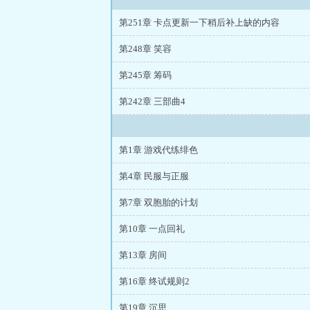
第251章 卡点更新一下稍后补上缺的内容
第248章 笑容
第245章 筹码
第242章 三部曲4
第1章 游戏代练绯色
第4章 民服与正服
第7章 双胞胎的计划
第10章 一点回礼
第13章 房间
第16章 终试规则2
第19章 沉思