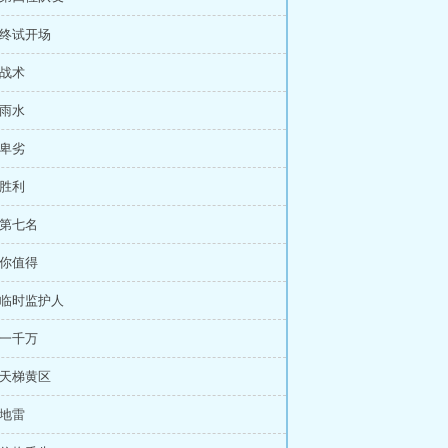
 终试开场
 战术
 雨水
 卑劣
 胜利
 第七名
 你值得
 临时监护人
 一千万
 天梯黄区
 地雷