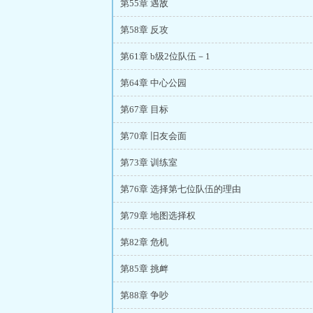
第55章 遇敌
第58章 反攻
第61章 b级2位队伍－1
第64章 中心公园
第67章 目标
第70章 旧友会面
第73章 训练室
第76章 选择第七位队伍的理由
第79章 地图选择权
第82章 危机
第85章 挑衅
第88章 争吵