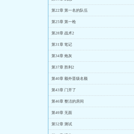
第22章 第一名的队伍
第25章 第一枪
第28章 战术2
第31章 笔记
第34章 炮灰
第37章 胜利2
第40章 额外晋级名额
第43章 门开了
第46章 整洁的房间
第49章 无面
第52章 测试