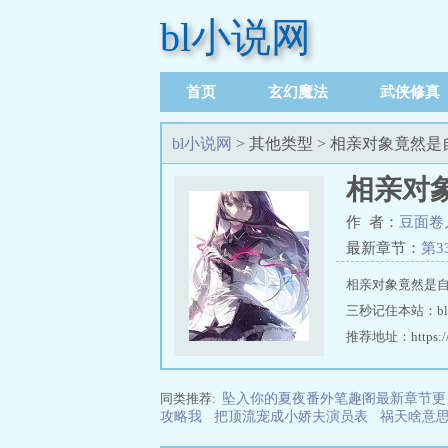
bl小说网
首页
玄幻魔法
武侠修真
足迹记录
bl小说网
> 其他类型 > 相亲对象竟
相亲对
作 者：
豆面卷
最新章节：
第3
相亲对象竟然是自
三秒记住本站：bl小
推荐地址：https://w
同类推荐:
坠入你的夏夜番外笔趣阁最新章节更
攻略我
把顶流宠成小娇夫演员表
祸天啥意