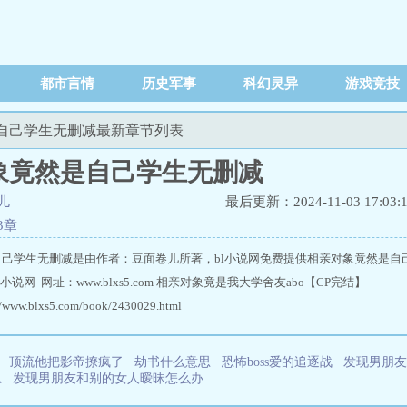
都市言情
历史军事
科幻灵异
游戏竞技
然是自己学生无删减最新章节列表
象竟然是自己学生无删减
儿
最后更新：2024-11-03 17:03:
3章
己学生无删减是由作者：豆面卷儿所著，bl小说网免费提供相亲对象竟然是自
说网 网址：www.blxs5.com 相亲对象竟是我大学舍友abo【CP完结】
ww.blxs5.com/book/2430029.html
顶流他把影帝撩疯了
劫书什么意思
恐怖boss爱的追逐战
发现男朋友
思
发现男朋友和别的女人暧昧怎么办