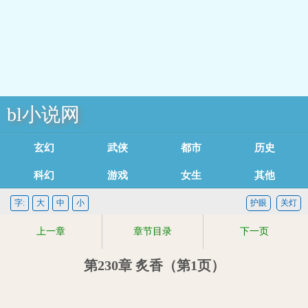
bl小说网
玄幻魔法
武侠修真
都市言情
历史军事
科幻灵异
游戏竞技
女生耽美
其他类型
足迹记录
字:
大
中
小
护眼
关灯
上一章
章节目录
下一页
第230章 炙香（第1页）