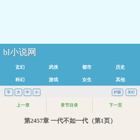
bl小说网
玄幻魔法
武侠修真
都市言情
历史军事
科幻灵异
游戏竞技
女生耽美
其他类型
足迹记录
字:
大
中
小
护眼
关灯
上一章
章节目录
下一页
第2457章 一代不如一代（第1页）