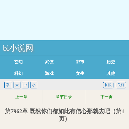
bl小说网
玄幻魔法
武侠修真
都市言情
历史军事
科幻灵异
游戏竞技
女生耽美
其他类型
足迹记录
字:
大
中
小
护眼
关灯
上一章
章节目录
下一页
第7962章 既然你们都如此有信心那就去吧（第1
页）